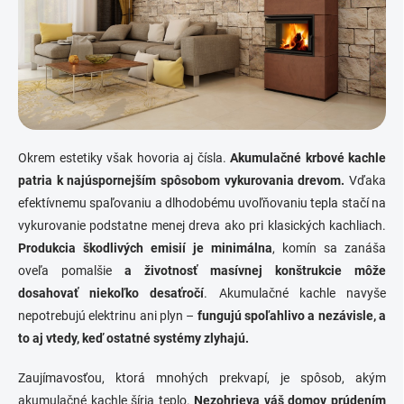
Okrem estetiky však hovoria aj čísla.
Akumulačné krbové kachle
patria k najúspornejším spôsobom vykurovania drevom.
Vďaka
efektívnemu spaľovaniu a dlhodobému uvoľňovaniu tepla stačí na
vykurovanie podstatne menej dreva ako pri klasických kachliach.
Produkcia škodlivých emisií je minimálna
, komín sa zanáša
oveľa pomalšie
a životnosť masívnej konštrukcie môže
dosahovať niekoľko desaťročí
. Akumulačné kachle navyše
nepotrebujú elektrinu ani plyn –
fungujú spoľahlivo a nezávisle, a
to aj vtedy, keď ostatné systémy zlyhajú.
Zaujímavosťou, ktorá mnohých prekvapí, je spôsob, akým
akumulačné kachle šíria teplo.
Nezohrieva váš domov prúdením