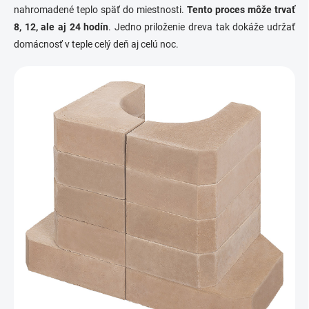
p
nahromadené teplo späť do miestnosti.
Tento proces môže trvať
i
8, 12, ale aj 24 hodín
. Jedno priloženie dreva tak dokáže udržať
s
u
domácnosť v teple celý deň aj celú noc.