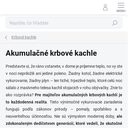
Prejsť
na
obsah
Hľadať
Krbové kachle
Akumulačné krbové kachle
Predstavte si, že ráno vstanete, v dome je príjemne teplo, no vy ste
v noci nepriložili ani jediné poleno. Žiadny kotol, žiadne elektrické
vykurovanie, žiadny plyn – len tiché, trpezlivé teplo, ktoré celú noc
sálalo z masívneho telesa kachlí stojacich v rohu obývačky. Znie to
ako rozprávka?
Pre majiteľov akumulačných krbových kachlí je
to každodenná realita
. Tieto výnimočné vykurovacie zariadenia
fungujú podľa zákonov prírody – pomaly, spoľahlivo a s
neuveriteľnou účinnosťou. Nie sú výmyslom modernej doby,
ale
zdokonaleným dedičstvom generácií, ktoré vedeli, že skutočné