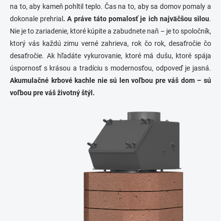
na to, aby kameň pohltil teplo. Čas na to, aby sa domov pomaly a
dokonale prehrial
. A práve táto pomalosť je ich najväčšou silou
.
Nie je to zariadenie, ktoré kúpite a zabudnete naň – je to spoločník,
ktorý vás každú zimu verné zahrieva, rok čo rok, desaťročie čo
desaťročie. Ak hľadáte vykurovanie, ktoré má dušu, ktoré spája
úspornosť s krásou a tradíciu s modernosťou, odpoveď je jasná.
Akumulačné krbové kachle nie sú len voľbou pre váš dom – sú
voľbou pre váš životný štýl.