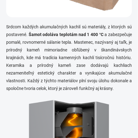
Srdcom každých akumulačných kachlí sú materiály, z ktorých sú
postavené.
Šamot odoláva teplotám nad 1 400 °C
a zabezpečuje
pomalé, rovnomerné sálanie tepla. Mastenec, nazývaný aj taľk, je
prírodný kameň mimoriadne obľúbený v škandinávskych
krajinách, kde má tradícia kamenných kachlí tisícročnú históriu.
Keramika a prírodný kameň zase dodávajú kachliach
nezameniteľný estetický charakter a vynikajúce akumulačné
vlastnosti. Každý z týchto materiálov plní svoju úlohu dokonale a
spoločne tvoria celok, ktorý je zároveň funkčný aj krásny.