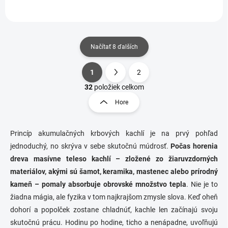
energeticky úsporných...
obkladu s elegantným
panoramatickým...
Načítať 8 ďalších
1
2
O
S
v
t
32
položiek celkom
l
r
Hore
á
á
d
n
a
k
c
Princíp akumulačných krbových kachlí je na prvý pohľad
o
i
jednoduchý, no skrýva v sebe skutočnú múdrosť.
Počas horenia
e
v
dreva masívne teleso kachlí – zložené zo žiaruvzdorných
p
a
materiálov, akými sú šamot, keramika, mastenec alebo prírodný
r
n
v
kameň – pomaly absorbuje obrovské množstvo tepla
. Nie je to
i
k
žiadna mágia, ale fyzika v tom najkrajšom zmysle slova. Keď oheň
e
y
dohorí a popolček zostane chladnúť, kachle len začínajú svoju
v
ý
skutočnú prácu. Hodinu po hodine, ticho a nenápadne, uvoľňujú