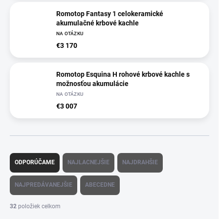
Romotop Fantasy 1 celokeramické
akumulačné krbové kachle
NA OTÁZKU
€3 170
Romotop Esquina H rohové krbové kachle s
možnosťou akumulácie
NA OTÁZKU
€3 007
R
a
ODPORÚČAME
NAJLACNEJŠIE
NAJDRAHŠIE
d
e
NAJPREDÁVANEJŠIE
ABECEDNE
n
i
32
položiek celkom
e