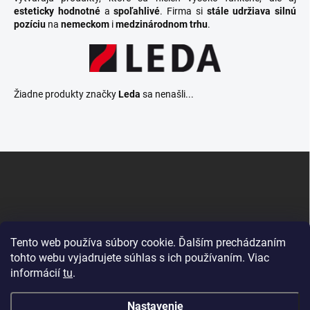
esteticky hodnotné
a
spoľahlivé
. Firma si
stále udržiava silnú
pozíciu
na
nemeckom
i
medzinárodnom trhu
.
Žiadne produkty značky
Leda
sa nenašli...
Z
á
p
ä
t
i
Tento web používa súbory cookie. Ďalším prechádzaním
e
tohto webu vyjadrujete súhlas s ich používaním. Viac
informácií
tu
.
Krby Dunajská Streda
Nastavenie