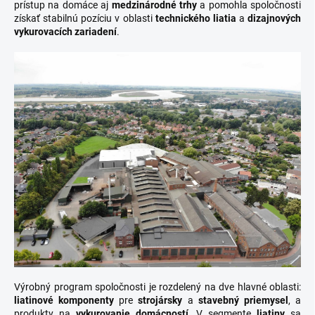
prístup na domáce aj
medzinárodné trhy
a pomohla spoločnosti
získať stabilnú pozíciu v oblasti
technického liatia
a
dizajnových
vykurovacích zariadení
.
Výrobný program spoločnosti je rozdelený na dve hlavné oblasti:
liatinové komponenty
pre
strojársky
a
stavebný priemysel
, a
produkty na
vykurovanie domácností
. V segmente
liatiny
sa