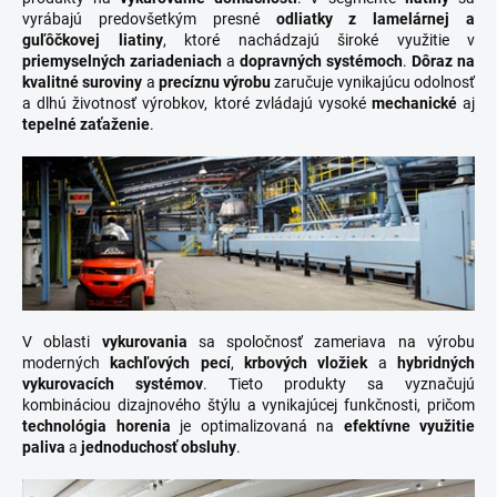
vyrábajú predovšetkým presné
odliatky z lamelárnej a
guľôčkovej liatiny
, ktoré nachádzajú široké využitie v
priemyselných zariadeniach
a
dopravných systémoch
.
Dôraz na
kvalitné suroviny
a
precíznu výrobu
zaručuje vynikajúcu odolnosť
a dlhú životnosť výrobkov, ktoré zvládajú vysoké
mechanické
aj
tepelné zaťaženie
.
V oblasti
vykurovania
sa spoločnosť zameriava na výrobu
moderných
kachľových pecí
,
krbových vložiek
a
hybridných
vykurovacích systémov
. Tieto produkty sa vyznačujú
kombináciou dizajnového štýlu a vynikajúcej funkčnosti, pričom
technológia horenia
je optimalizovaná na
efektívne využitie
paliva
a
jednoduchosť obsluhy
.