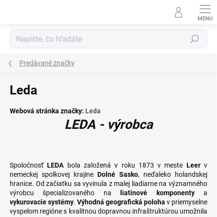
Prejsť
na
obsah
Hľadať
Predávané značky
Leda
Webová stránka značky:
Leda
LEDA - výrobca
Spoločnosť
LEDA
bola založená v roku 1873 v meste
Leer
v
nemeckej spolkovej krajine
Dolné Sasko
, neďaleko holandskej
hranice. Od začiatku sa vyvinula z malej liadiarne na významného
výrobcu špecializovaného na
liatinové komponenty
a
vykurovacie systémy
.
Výhodná geografická poloha
v priemyselne
vyspelom regióne s kvalitnou dopravnou infraštruktúrou umožnila