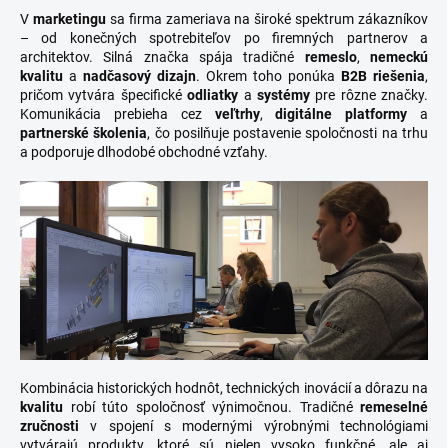
V
marketingu
sa firma zameriava na široké spektrum zákazníkov
– od konečných spotrebiteľov po firemných partnerov a
architektov. Silná značka spája tradičné
remeslo
,
nemeckú
kvalitu
a
nadčasový dizajn
. Okrem toho ponúka
B2B riešenia
,
pričom vytvára špecifické
odliatky
a
systémy
pre rôzne značky.
Komunikácia prebieha cez
veľtrhy
,
digitálne platformy
a
partnerské školenia
, čo posilňuje postavenie spoločnosti na trhu
a podporuje dlhodobé obchodné vzťahy.
Kombinácia historických hodnôt, technických inovácií a dôrazu na
kvalitu
robí túto spoločnosť výnimočnou. Tradičné
remeselné
zručnosti
v spojení s modernými výrobnými technológiami
vytvárajú produkty, ktoré sú nielen vysoko funkčné, ale aj