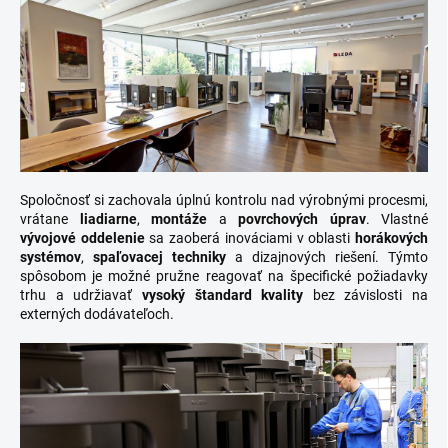
Spoločnosť si zachovala úplnú kontrolu nad výrobnými procesmi,
vrátane
liadiarne
,
montáže
a
povrchových úprav
. Vlastné
vývojové oddelenie
sa zaoberá inováciami v oblasti
horákových
systémov
,
spaľovacej techniky
a dizajnových riešení. Týmto
spôsobom je možné pružne reagovať na špecifické požiadavky
trhu a udržiavať
vysoký štandard kvality
bez závislosti na
externých dodávateľoch.