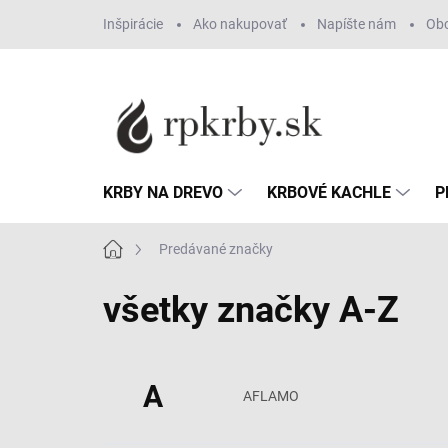
Prejsť
Inšpirácie
Ako nakupovať
Napíšte nám
Ob
na
obsah
KRBY NA DREVO
KRBOVÉ KACHLE
P
Domov
Predávané značky
všetky značky A-Z
A
AFLAMO