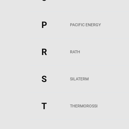
P
PACIFIC ENERGY
R
RATH
S
SILATERM
T
THERMOROSSI