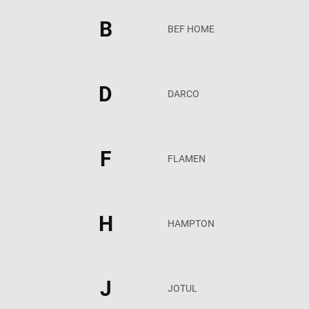
B
BEF HOME
D
DARCO
F
FLAMEN
H
HAMPTON
J
JOTUL