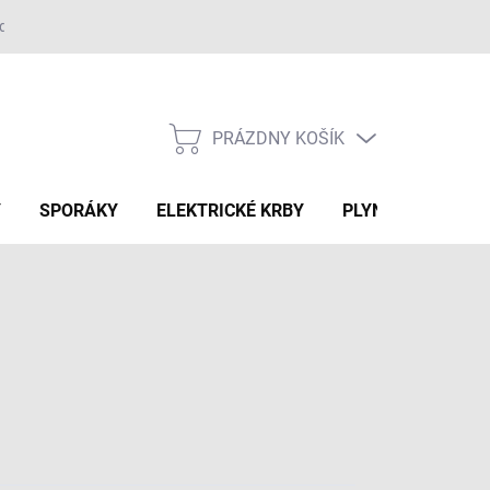
adok
PRÁZDNY KOŠÍK
NÁKUPNÝ
KOŠÍK
Y
SPORÁKY
ELEKTRICKÉ KRBY
PLYNOVÉ GRILY