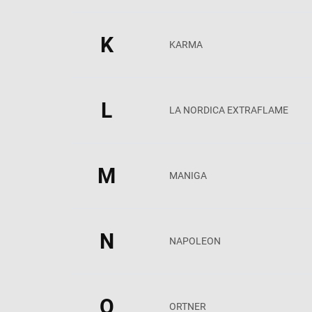
K
KARMA
L
LA NORDICA EXTRAFLAME
M
MANIGA
N
NAPOLEON
O
ORTNER