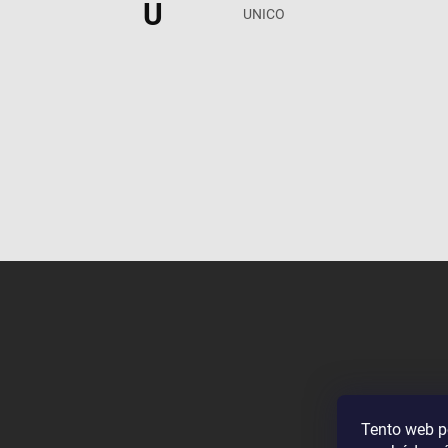
U
UNICO
Z
á
p
ä
t
i
e
Tento web p