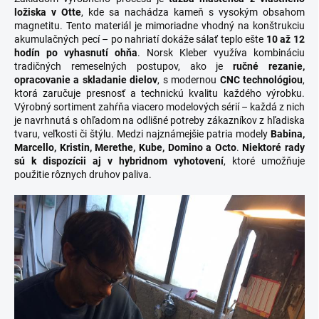
ložiska v Otte
, kde sa nachádza kameň s vysokým obsahom
magnetitu. Tento materiál je mimoriadne vhodný na konštrukciu
akumulačných pecí – po nahriatí dokáže sálať teplo ešte
10 až 12
hodín po vyhasnutí ohňa
. Norsk Kleber využíva kombináciu
tradičných remeselných postupov, ako je
ručné rezanie,
opracovanie a skladanie dielov
, s modernou
CNC technológiou
,
ktorá zaručuje presnosť a technickú kvalitu každého výrobku.
Výrobný sortiment zahŕňa viacero modelových sérií – každá z nich
je navrhnutá s ohľadom na odlišné potreby zákazníkov z hľadiska
tvaru, veľkosti či štýlu. Medzi najznámejšie patria modely
Babina,
Marcello, Kristin, Merethe, Kube, Domino a Octo
.
Niektoré rady
sú k dispozícii aj v hybridnom vyhotovení
, ktoré umožňuje
použitie rôznych druhov paliva.