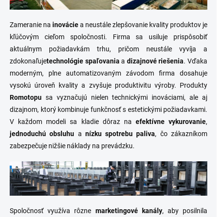
Zameranie na
inovácie
a neustále zlepšovanie kvality produktov je
kľúčovým cieľom spoločnosti. Firma sa usiluje prispôsobiť
aktuálnym požiadavkám trhu, pričom neustále vyvíja a
zdokonaľuje
technológie spaľovania
a
dizajnové riešenia
. Vďaka
moderným, plne automatizovaným závodom firma dosahuje
vysokú úroveň kvality a zvyšuje produktivitu výroby. Produkty
Romotopu
sa vyznačujú nielen technickými inováciami, ale aj
dizajnom, ktorý kombinuje funkčnosť s estetickými požiadavkami.
V každom modeli sa kladie dôraz na
efektívne vykurovanie
,
jednoduchú obsluhu
a
nízku spotrebu paliva
, čo zákazníkom
zabezpečuje nižšie náklady na prevádzku.
Spoločnosť využíva rôzne
marketingové kanály
, aby posilnila