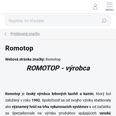
Prejsť
na
obsah
Hľadať
Predávané značky
Romotop
Webová stránka značky:
Romotop
ROMOTOP - výrobca
Romotop
je
český výrobca krbových kachlí a kamín
, ktorý bol
založený v roku
1992
. Spoločnosť sa od svojho vzniku etablovala
ako
významný hráč na trhu vykurovacích systémov
a od začiatku
sa špecializovala na výrobu produktov spájajúcich
vysokú