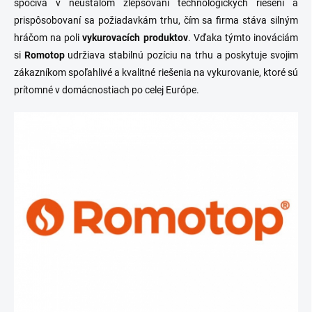
spočíva v neustálom zlepšovaní technologických riešení a
prispôsobovaní sa požiadavkám trhu, čím sa firma stáva silným
hráčom na poli
vykurovacích produktov
. Vďaka týmto inováciám
si
Romotop
udržiava stabilnú pozíciu na trhu a poskytuje svojim
zákazníkom spoľahlivé a kvalitné riešenia na vykurovanie, ktoré sú
prítomné v domácnostiach po celej Európe.