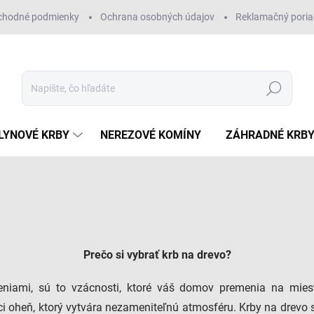
chodné podmienky
Ochrana osobných údajov
Reklamačný pori
Hľadať
LYNOVÉ KRBY
NEREZOVÉ KOMÍNY
ZÁHRADNÉ KRB
Prečo si vybrať krb na drevo?
eniami, sú to vzácnosti, ktoré váš domov premenia na miesto
ci oheň, ktorý vytvára nezameniteľnú atmosféru. Krby na drevo 