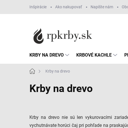
Prejsť
Inšpirácie
Ako nakupovať
Napíšte nám
Ob
na
obsah
KRBY NA DREVO
KRBOVÉ KACHLE
P
Domov
Krby na drevo
Krby na drevo
Krby na drevo nie sú len vykurovacími zariad
vychutnávate horúci čaj pri pohľade na praskajú