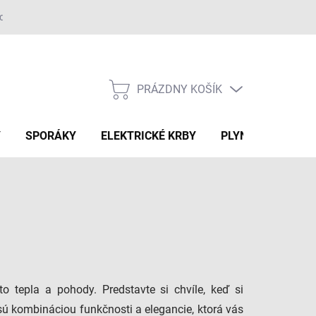
adok
PRÁZDNY KOŠÍK
NÁKUPNÝ
KOŠÍK
Y
SPORÁKY
ELEKTRICKÉ KRBY
PLYNOVÉ GRILY
 tepla a pohody. Predstavte si chvíle, keď si
sú kombináciou funkčnosti a elegancie, ktorá vás