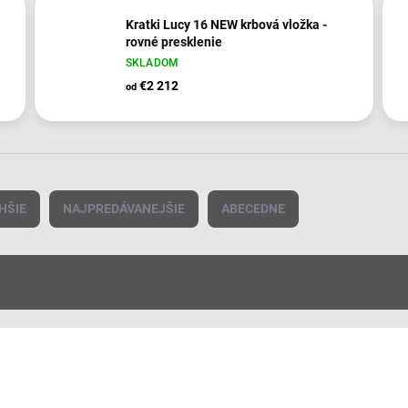
Kratki Lucy 16 NEW krbová vložka -
rovné presklenie
SKLADOM
€2 212
od
HŠIE
NAJPREDÁVANEJŠIE
ABECEDNE
AKCIA