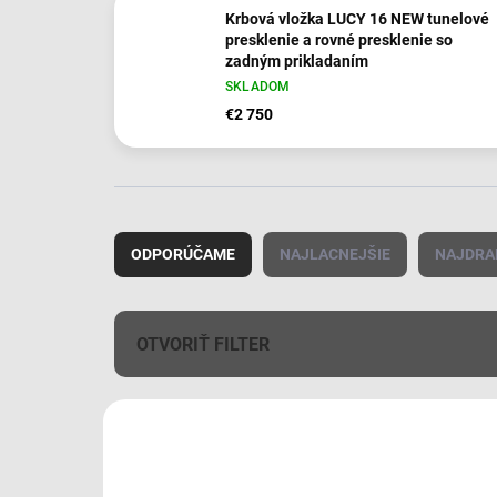
Krbová vložka LUCY 16 NEW tunelové
presklenie a rovné presklenie so
zadným prikladaním
SKLADOM
€2 750
R
a
ODPORÚČAME
NAJLACNEJŠIE
NAJDRA
d
e
n
i
OTVORIŤ FILTER
e
p
V
r
ý
o
p
d
i
u