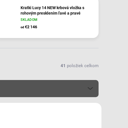
Kratki Lucy 14 NEW krbová vložka s
rohovým presklením ľavé a pravé
SKLADOM
€2 146
od
41
položiek celkom
TIP