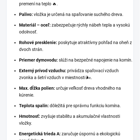
premení na teplo 🔥.
Palivo:
vložka je určená na spaľovanie suchého dreva.
Materiál – oceľ:
zabezpečuje rýchly nábeh tepla a vysokú
odolnosť.
Rohové presklenie:
poskytuje atraktívny pohľad na oheň z
dvoch strán.
Priemer dymovodu:
slúži na bezpečné napojenie na komín.
Externý prívod vzduchu:
privádza spaľovací vzduch
zvonka a šetrí vzduch v miestnosti 🌬️.
Max. dĺžka polien:
určuje veľkosť dreva vhodného na
kúrenie.
Teplota spalín:
dôležitá pre správnu funkciu komína.
Hmotnosť:
zvyšuje stabilitu a akumulačné vlastnosti
vložky.
Energetická trieda A:
zaručuje úspornú a ekologickú