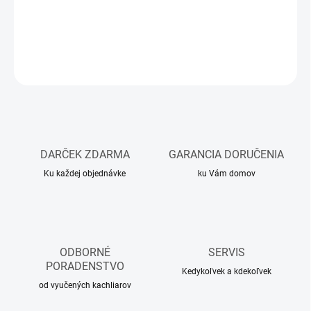
interiérov aj tam, kde je obmedzený priestor na obostavbu.
DETAILNÉ INFORMÁCIE
OPÝTAŤ SA
DARČEK ZDARMA
GARANCIA DORUČENIA
Ku každej objednávke
ku Vám domov
ODBORNÉ
SERVIS
PORADENSTVO
Kedykoľvek a kdekoľvek
od vyučených kachliarov