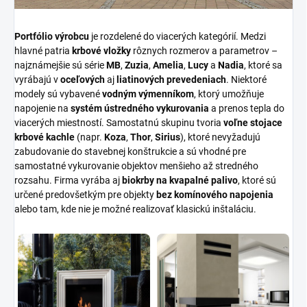
Portfólio výrobcu
je rozdelené do viacerých kategórií. Medzi
hlavné patria
krbové vložky
rôznych rozmerov a parametrov –
najznámejšie sú série
MB
,
Zuzia
,
Amelia
,
Lucy
a
Nadia
, ktoré sa
vyrábajú v
oceľových
aj
liatinových prevedeniach
. Niektoré
modely sú vybavené
vodným výmenníkom
, ktorý umožňuje
napojenie na
systém ústredného vykurovania
a prenos tepla do
viacerých miestností. Samostatnú skupinu tvoria
voľne stojace
krbové kachle
(napr.
Koza
,
Thor
,
Sirius
), ktoré nevyžadujú
zabudovanie do stavebnej konštrukcie a sú vhodné pre
samostatné vykurovanie objektov menšieho až stredného
rozsahu. Firma vyrába aj
biokrby na kvapalné palivo
, ktoré sú
určené predovšetkým pre objekty
bez komínového napojenia
alebo tam, kde nie je možné realizovať klasickú inštaláciu.