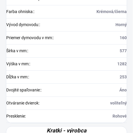
Farba ohniska:
:
Krémová/čierna
Vývod dymovodu:
:
Horný
Priemer dymovodu v mm:
:
160
Šírka v mm:
:
577
Výška v mm:
:
1282
Dĺžka v mm:
:
253
Dvojité spaľovanie:
:
Áno
Otváranie dvierok
:
voliteľný
Presklenie
:
Rohové
Kratki - výrobca