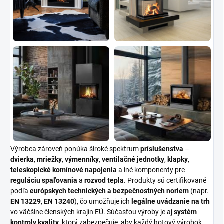
Výrobca zároveň ponúka široké spektrum
príslušenstva
–
dvierka
,
mriežky
,
výmenníky
,
ventilačné jednotky
,
klapky
,
teleskopické komínové napojenia
a iné komponenty pre
reguláciu spaľovania
a
rozvod tepla
. Produkty sú certifikované
podľa
európskych technických a bezpečnostných noriem
(napr.
EN 13229
,
EN 13240
), čo umožňuje ich
legálne uvádzanie na trh
vo väčšine členských krajín EÚ. Súčasťou výroby je aj
systém
kontroly kvality
, ktorý zabezpečuje, aby každý hotový výrobok