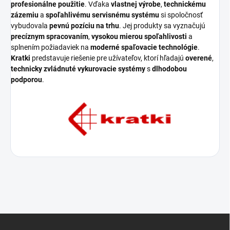
profesionálne použitie
. Vďaka
vlastnej výrobe
,
technickému
zázemiu
a
spoľahlivému servisnému systému
si spoločnosť
vybudovala
pevnú pozíciu na trhu
. Jej produkty sa vyznačujú
precíznym spracovaním
,
vysokou mierou spoľahlivosti
a
splnením požiadaviek na
moderné spaľovacie technológie
.
Kratki
predstavuje riešenie pre užívateľov, ktorí hľadajú
overené
,
technicky zvládnuté vykurovacie systémy
s
dlhodobou
podporou
.
Z
á