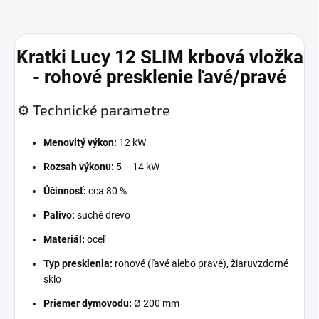
Kratki Lucy 12 SLIM krbová vložka
- rohové presklenie ľavé/pravé
⚙️ Technické parametre
Menovitý výkon:
12 kW
Rozsah výkonu:
5 – 14 kW
Účinnosť:
cca 80 %
Palivo:
suché drevo
Materiál:
oceľ
Typ presklenia:
rohové (ľavé alebo pravé), žiaruvzdorné
sklo
Priemer dymovodu:
Ø 200 mm