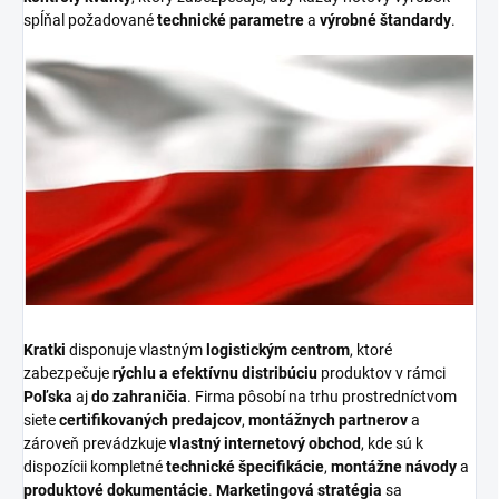
spĺňal požadované
technické parametre
a
výrobné štandardy
.
Kratki
disponuje vlastným
logistickým centrom
, ktoré
zabezpečuje
rýchlu a efektívnu distribúciu
produktov v rámci
Poľska
aj
do zahraničia
. Firma pôsobí na trhu prostredníctvom
siete
certifikovaných predajcov
,
montážnych partnerov
a
zároveň prevádzkuje
vlastný internetový obchod
, kde sú k
dispozícii kompletné
technické špecifikácie
,
montážne návody
a
produktové dokumentácie
.
Marketingová stratégia
sa