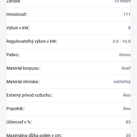
Záruka
:
10 rokov
Hmotnosť:
:
171
Výkon v kW:
:
8
Regulovateľný výkon v kW:
:
3.0 - 10.0
Palivo:
:
Drevo
Materiál korpusu:
:
Oceľ
Materiál ohniska:
:
voliteľný
Externý prívod vzduchu:
:
Áno
Popolník:
:
Áno
Účinnosť v %:
:
83
Maximálna dĺžka polien v cm:
:
35