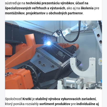
sústreďuje na
technickú prezentáciu výrobkov
,
účasť na
špecializovaných veľtrhoch a výstavách
, ako aj na
školenia
pre
montážnikov
,
projektantov
a
obchodných partnerov
.
Spoločnosť
Kratki
je
stabilný výrobca vykurovacích zariadení
,
ktorý ponúka rozsiahly
sortiment produktov
pre
individuálne aj