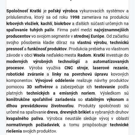
Spoločnosť Kratki
je
poľský výrobca
vykurovacích systémov a
príslušenstva, ktorý sa od roku
1998
zameriava na produkciu
krbových vložiek
,
kachlí
,
biokrbov
a ďalších súčastí určených na
spaľovanie tuhých palív
. Firma patrí medzi
najvýznamnejších
producentov
vo svojom segmente v
strednej Európe
. Od začiatku
svojho pôsobenia kladie dôraz na
vlastnú výrobu
,
technickú
presnosť
a
funkčnosť produktov
. Produkcia prebieha vo vlastnom
závode v obci
Wsola
neďaleko mesta
Radom
.
Kratki
investuje do
moderných výrobných technológií
a
automatizovaných
procesov
. Výroba využíva
CNC stroje
,
laserové rezanie
,
robotické zváranie
a
linky na povrchovú úpravu
kovových
komponentov.
Vývojové oddelenie
realizuje návrhy produktov
pomocou
3D softvérov
a zabezpečuje ich
testovanie
podľa
platných
technických a emisných noriem
. Výsledkom sú
konštrukčne spoľahlivé zariadenia
so
stabilným výkonom
a
dlhou prevádzkovou životnosťou
. Produkty spoločnosti sú
určené na spaľovanie
dreva
,
drevných brikiet
a vybraných druhov
kvapalného paliva
. Výrobca neustále sleduje vývoj v oblasti
normatívnych požiadaviek
, a tomu prispôsobuje
technické
riešenia
svojich produktov.