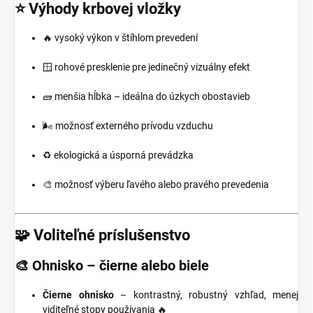
⭐ Výhody krbovej vložky
🔥 vysoký výkon v štíhlom prevedení
🪟 rohové presklenie pre jedinečný vizuálny efekt
🧱 menšia hĺbka – ideálna do úzkych obostavieb
🌬️ možnosť externého prívodu vzduchu
♻️ ekologická a úsporná prevádzka
🎨 možnosť výberu ľavého alebo pravého prevedenia
🧩 Voliteľné príslušenstvo
🎨 Ohnisko – čierne alebo biele
Čierne ohnisko
– kontrastný, robustný vzhľad, menej
viditeľné stopy používania 🔥