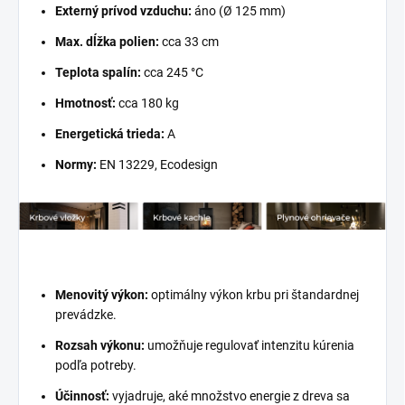
Externý prívod vzduchu:
áno (Ø 125 mm)
Max. dĺžka polien:
cca 33 cm
Teplota spalín:
cca 245 °C
Hmotnosť:
cca 180 kg
Energetická trieda:
A
Normy:
EN 13229, Ecodesign
Menovitý výkon:
optimálny výkon krbu pri štandardnej
prevádzke.
Rozsah výkonu:
umožňuje regulovať intenzitu kúrenia
podľa potreby.
Účinnosť:
vyjadruje, aké množstvo energie z dreva sa