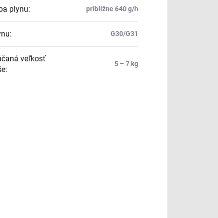
ba plynu
:
približne 640 g/h
ynu
:
G30/G31
čaná veľkosť
5 – 7 kg
še
: