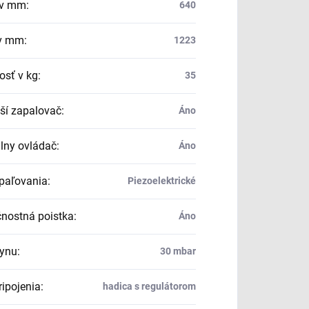
 v mm
:
640
 v mm
:
1223
sť v kg
:
35
ší zapalovač
:
Áno
ny ovládač
:
Áno
paľovania
:
Piezoelektrické
nostná poistka
:
Áno
lynu
:
30 mbar
ripojenia
:
hadica s regulátorom