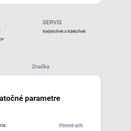
SERVIS
O
Kedykoľvek a kdekoľvek
ov
Značka
atočné parametre
ria
:
Plynové grily