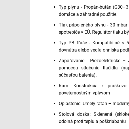
Typ plynu - Propán-bután (G30–3
domáce a záhradné použitie.
Tlak pripojeného plynu - 30 mbar
spotrebiče v EÚ. Regulátor tlaku b
Typ PB fľaše - Kompatibilné s 
dovnútra alebo vedľa ohniska podľa
Zapaľovanie - Piezoelektrické –
pomocou stlačenia tlačidla (n
súčasťou balenia).
Rám: Konštrukcia z práškovo 
poveternostným vplyvom
Opláštenie: Umelý ratan – moderný
Stolová doska: Sklenená (sklo
odolná proti teplu a poškriabaniu