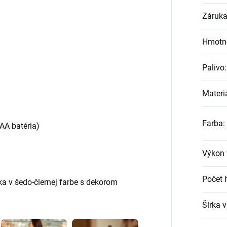
Záruk
Hmotn
Palivo
:
Materi
Farba
:
AAA batéria)
Výkon 
Počet 
a v šedo-čiernej farbe s dekorom
Šírka 