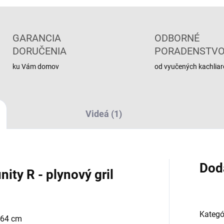
GARANCIA
ODBORNÉ
DORUČENIA
PORADENSTV
ku Vám domov
od vyučených kachliar
Videá (1)
Dod
ity R - plynový gril
Kategó
 64 cm