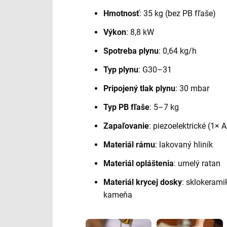
Hmotnosť
:
35 kg (bez PB fľaše)
Výkon
:
8,8 kW
Spotreba plynu
:
0,64 kg/h
Typ plynu
:
G30–31
Pripojený tlak plynu
:
30 mbar
Typ PB fľaše
:
5–7 kg
Zapaľovanie
:
piezoelektrické (1× 
Materiál rámu
:
lakovaný hliník
Materiál opláštenia
:
umelý ratan
Materiál krycej dosky
:
sklokeramik
kameňa