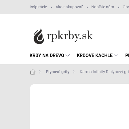
Prejsť
Inšpirácie
Ako nakupovať
Napíšte nám
Ob
na
obsah
KRBY NA DREVO
KRBOVÉ KACHLE
P
Domov
Plynové grily
Karma Infinity R plynový gri
ZNAČKA:
KARMA
TIP