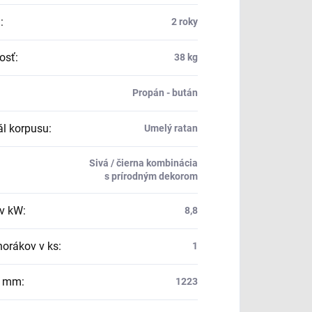
a
:
2 roky
osť
:
38 kg
Propán - bután
ál korpusu
:
Umelý ratan
Sivá / čierna kombinácia
s prírodným dekorom
v kW
:
8,8
horákov v ks
:
1
v mm
:
1223