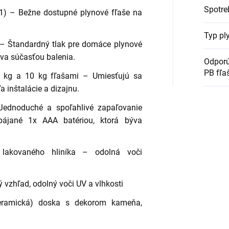
Spotre
1) – Bežne dostupné plynové fľaše na
Typ pl
 – Štandardný tlak pre domáce plynové
ýva súčasťou balenia.
Odporú
PB fľa
5 kg a 10 kg fľašami – Umiesťujú sa
 inštalácie a dizajnu.
 Jednoduché a spoľahlivé zapaľovanie
apájané 1x AAA batériou, ktorá býva
lakovaného hliníka – odolná voči
 vzhľad, odolný voči UV a vlhkosti
keramická) doska s dekorom kameňa,