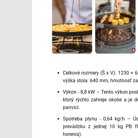
Celkové rozmery (Š x V): 1230 × 
výška stola: 640 mm, hmotnosť zar
Výkon - 8,8 kW – Tento výkon pos
ktorý rýchlo zahreje okolie a je d
panvici.
Spotreba plynu - 0,64 kg/h – Ú
prevádzku z jednej 10 kg PB fľa
horenia).