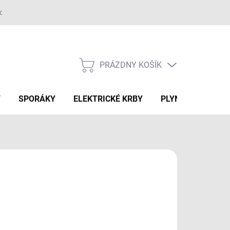
adok
PRÁZDNY KOŠÍK
NÁKUPNÝ
KOŠÍK
Y
SPORÁKY
ELEKTRICKÉ KRBY
PLYNOVÉ GRILY