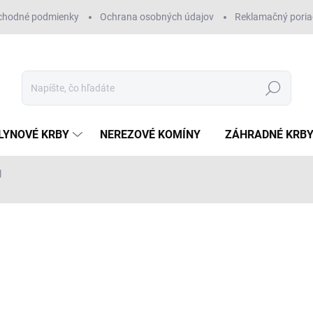
chodné podmienky
Ochrana osobných údajov
Reklamačný pori
Hľadať
LYNOVÉ KRBY
NEREZOVÉ KOMÍNY
ZÁHRADNÉ KRB
l
€1 445,25
Jednotková
SKLADOM
cena: