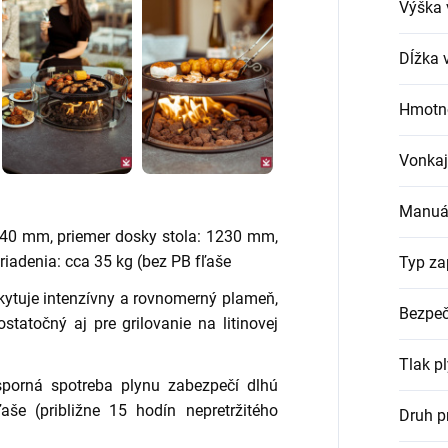
Výška
Dĺžka
Hmotno
Vonkaj
Manuál
640 mm, priemer dosky stola: 1230 mm,
iadenia: cca 35 kg (bez PB fľaše
Typ za
kytuje intenzívny a rovnomerný plameň,
Bezpeč
ostatočný aj pre grilovanie na litinovej
Tlak p
sporná spotreba plynu zabezpečí dlhú
še (približne 15 hodín nepretržitého
Druh p