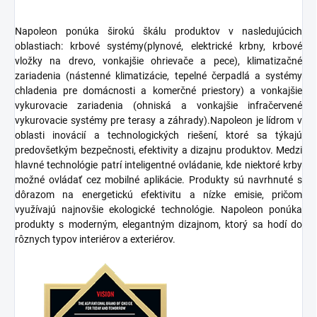
Napoleon ponúka širokú škálu produktov v nasledujúcich
oblastiach:
krbové systémy
(plynové, elektrické krbny, krbové
vložky na drevo, vonkajšie ohrievače a pece),
klimatizačné
zariadenia
(nástenné klimatizácie, tepelné čerpadlá a systémy
chladenia pre domácnosti a komerčné priestory) a
vonkajšie
vykurovacie zariadenia
(ohniská a vonkajšie infračervené
vykurovacie systémy pre terasy a záhrady).
Napoleon je lídrom v
oblasti
inovácií
a
technologických riešení
, ktoré sa týkajú
predovšetkým bezpečnosti, efektivity a dizajnu produktov. Medzi
hlavné technológie patrí
inteligentné ovládanie
, kde niektoré krby
možné ovládať cez mobilné aplikácie. Produkty sú navrhnuté s
dôrazom na
energetickú efektivitu
a
nízke emisie
, pričom
využívajú najnovšie ekologické technológie. Napoleon ponúka
produkty s moderným,
elegantným dizajnom
, ktorý sa hodí do
rôznych typov interiérov a exteriérov.