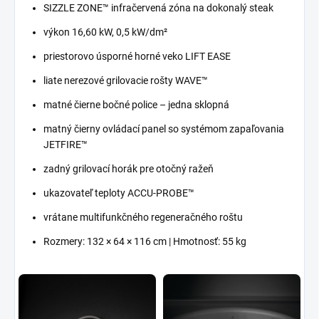
SIZZLE ZONE™ infračervená zóna na dokonalý steak
výkon 16,60 kW, 0,5 kW/dm²
priestorovo úsporné horné veko LIFT EASE
liate nerezové grilovacie rošty WAVE™
matné čierne bočné police – jedna sklopná
matný čierny ovládací panel so systémom zapaľovania
JETFIRE™
zadný grilovací horák pre otočný ražeň
ukazovateľ teploty ACCU-PROBE™
vrátane multifunkčného regeneračného roštu
Rozmery: 132 × 64 × 116 cm | Hmotnosť: 55 kg