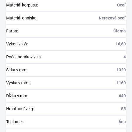
Materiál korpusu
:
Oceľ
Materiál ohniska
:
Nerezová oceľ
Farba
:
Čierna
Výkon v kW
:
16,60
Počet horákov v ks
:
4
Šírka v mm
:
1320
Výška v mm
:
1160
Dĺžka v mm
:
640
Hmotnosť v kg
:
55
Teplomer
:
Áno