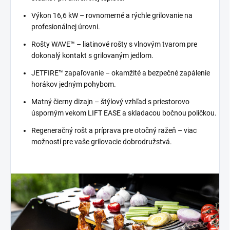
Výkon 16,6 kW – rovnomerné a rýchle grilovanie na
profesionálnej úrovni.
Rošty WAVE™ – liatinové rošty s vlnovým tvarom pre
dokonalý kontakt s grilovaným jedlom.
JETFIRE™ zapaľovanie – okamžité a bezpečné zapálenie
horákov jedným pohybom.
Matný čierny dizajn – štýlový vzhľad s priestorovo
úsporným vekom LIFT EASE a skladacou bočnou poličkou.
Regeneračný rošt a príprava pre otočný ražeň – viac
možností pre vaše grilovacie dobrodružstvá.