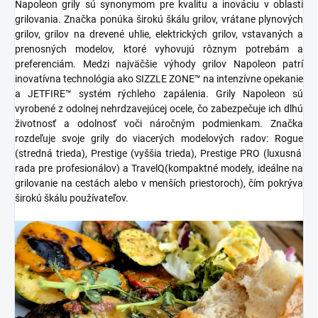
Napoleon grily sú synonymom pre kvalitu a inováciu v oblasti
grilovania. Značka ponúka širokú škálu grilov, vrátane
plynových
grilov, grilov na drevené uhlie, elektrických grilov
, vstavaných a
prenosných modelov, ktoré vyhovujú rôznym potrebám a
preferenciám. Medzi najväčšie výhody grilov Napoleon patrí
inovatívna technológia ako
SIZZLE ZONE™
na intenzívne opekanie
a
JETFIRE™
systém rýchleho zapálenia. Grily Napoleon sú
vyrobené z odolnej
nehrdzavejúcej ocele
, čo zabezpečuje ich dlhú
životnosť a odolnosť voči náročným podmienkam. Značka
rozdeľuje svoje grily do viacerých modelových radov:
Rogue
(stredná trieda),
Prestige
(vyššia trieda),
Prestige PRO
(luxusná
rada pre profesionálov) a
TravelQ
(kompaktné modely, ideálne na
grilovanie na cestách alebo v menších priestoroch), čím pokrýva
širokú škálu používateľov.