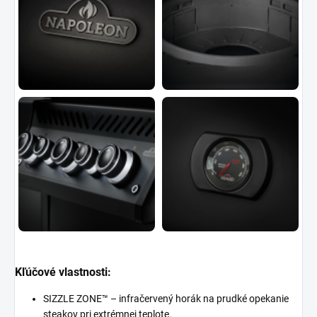
Kľúčové vlastnosti:
SIZZLE ZONE™ – infračervený horák na prudké opekanie
steakov pri extrémnej teplote.