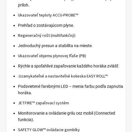
príloh.
Ukazovateľ teploty ACCU-PROBE™
Prehľad o zostávajúcom plyne.
Regeneračný rošt (multifunkčný)
Jednoduchý presun a stabilita na mieste.
Ukazovateľ objemu plynovej fľaše (PB)
Rýchle a spoľahlivé zapaľovanie každého horáka zvlášť.
.
Uzamykateľné a nastaviteľné kolieska EASY ROLL™
Podsvietené farebnými LED – menia farbu podľa zapnutia
horáka.
JETFIRE™ zapaľovací systém
Monitorovanie a ovládanie grilu cez mobil (Connected
funkcia).
SAFETY GLOW™ ovládacie gombíky