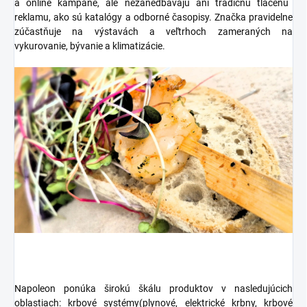
a online kampane, ale nezanedbávajú ani tradičnú
tlačenú
reklamu
, ako sú
katalógy
a odborné časopisy. Značka pravidelne
zúčastňuje na
výstavách a veľtrhoch
zameraných na
vykurovanie, bývanie a klimatizácie.
Napoleon ponúka širokú škálu produktov v nasledujúcich
oblastiach:
krbové systémy
(plynové, elektrické krbny, krbové