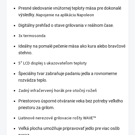
Presné sledovanie vnútornej teploty mäsa pre dokonalé
.
Napojenie na aplikáciu Napoleon
výsledky.
Digitálny prehľad o stave grilovania v reálnom čase.
3x termosonda
Ideálny na pomalé pečenie mäsa ako kura alebo bravčové
stehno.
5” LCD displej s ukazovateľom teploty
Špeciálny tvar zabraňuje padaniu jedla a rovnomerne
rozvádza teplo.
Zadný infračervený horák pre otočný rožeň
Priestorovo úsporné otváranie veka bez potreby veľkého
priestoru za grilom.
Liatinové nerezové grilovacie rošty WAVE™
Veľká plocha umožňuje pripravovať jedlo pre viac osôb
naraz.