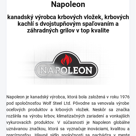
Napoleon
kanadský výrobca krbových vložek, krbových
kachlí s dvojstupňovým spaľovaním a
záhradných grilov v top kvalite
Napoleon
je kanadský výrobca, ktorá bola založená v roku
1976
pod spoločnosťou
Wolf Steel Ltd.
Pôvodne sa venovala výrobe
oceľových produktov a krbových vložiek. Neskôr sa značka
rozšírila na výrobu
krbov, klimatizačných zariadení a vonkajších
vykurovacích produktov
. V súčasnosti je Napoleon globálne
uznávanou značkou, ktorá sa vyznačuje inováciami, kvalitou a
precíznosťou.
Hlavné sídlo spoločnosti sa nachádza v meste