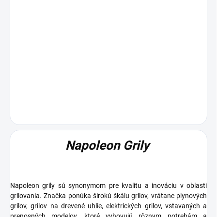
Napoleon Grily
Napoleon grily sú synonymom pre kvalitu a inováciu v oblasti
grilovania. Značka ponúka širokú škálu grilov, vrátane
plynových
grilov, grilov na drevené uhlie, elektrických grilov
, vstavaných a
prenosných modelov, ktoré vyhovujú rôznym potrebám a