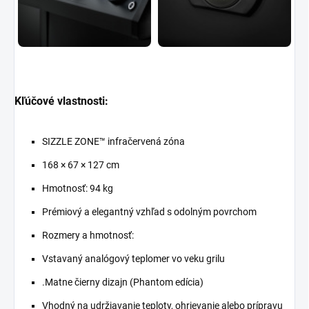
Kľúčové vlastnosti:
SIZZLE ZONE™ infračervená zóna
168 × 67 × 127 cm
Hmotnosť: 94 kg
Prémiový a elegantný vzhľad s odolným povrchom
Rozmery a hmotnosť:
Vstavaný analógový teplomer vo veku grilu
.
Matne čierny dizajn (Phantom edícia)
Vhodný na udržiavanie teploty, ohrievanie alebo prípravu