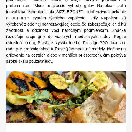
preferenciám. Medzi najväčšie výhody grilov Napoleon patrí
inovatívna technológia ako
SIZZLE ZONE™
na intenzívne opekanie
a
JETFIRE™
systém rýchleho zapálenia. Grily Napoleon sú
vyrobené z odolnej
nehrdzavejúcej ocele
, čo zabezpečuje ich dlhú
životnosť a odolnosť voči náročným podmienkam. Značka
rozdeľuje svoje grily do viacerých modelových radov:
Rogue
(stredná trieda),
Prestige
(vyššia trieda),
Prestige PRO
(luxusná
rada pre profesionálov) a
TravelQ
(kompaktné modely, ideálne na
grilovanie na cestách alebo v menších priestoroch), čím pokrýva
širokú škálu používateľov.