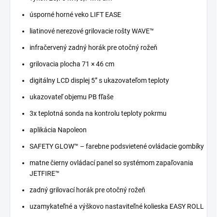
úsporné horné veko LIFT EASE
liatinové nerezové grilovacie rošty WAVE™
infračervený zadný horák pre otočný rožeň
grilovacia plocha 71 × 46 cm
digitálny LCD displej 5” s ukazovateľom teploty
ukazovateľ objemu PB fľaše
3x teplotná sonda na kontrolu teploty pokrmu
aplikácia Napoleon
SAFETY GLOW™ – farebne podsvietené ovládacie gombíky
matne čierny ovládací panel so systémom zapaľovania
JETFIRE™
zadný grilovací horák pre otočný rožeň
uzamykateľné a výškovo nastaviteľné kolieska EASY ROLL