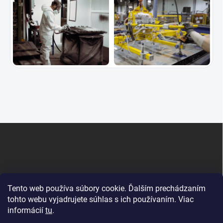
Z
á
p
ä
t
i
Tento web používa súbory cookie. Ďalším prechádzaním
e
tohto webu vyjadrujete súhlas s ich používaním. Viac
informácií
tu
.