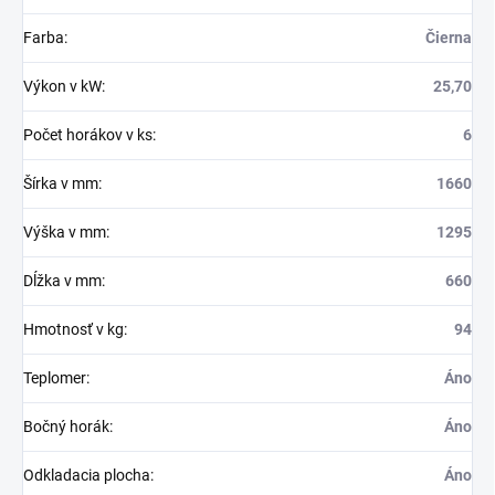
Farba
:
Čierna
Výkon v kW
:
25,70
Počet horákov v ks
:
6
Šírka v mm
:
1660
Výška v mm
:
1295
Dĺžka v mm
:
660
Hmotnosť v kg
:
94
Teplomer
:
Áno
Bočný horák
:
Áno
Odkladacia plocha
:
Áno