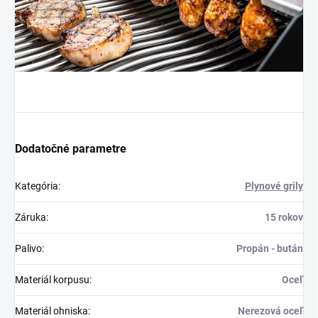
Dodatočné parametre
Kategória
:
Plynové grily
Záruka
:
15 rokov
Palivo
:
Propán - bután
Materiál korpusu
:
Oceľ
Materiál ohniska
:
Nerezová oceľ