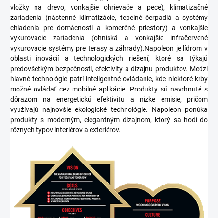
vložky na drevo, vonkajšie ohrievače a pece),
klimatizačné
zariadenia
(nástenné klimatizácie, tepelné čerpadlá a systémy
chladenia pre domácnosti a komerčné priestory) a
vonkajšie
vykurovacie zariadenia
(ohniská a vonkajšie infračervené
vykurovacie systémy pre terasy a záhrady).
Napoleon je lídrom v
oblasti
inovácií
a
technologických riešení
, ktoré sa týkajú
predovšetkým bezpečnosti, efektivity a dizajnu produktov. Medzi
hlavné technológie patrí
inteligentné ovládanie
, kde niektoré krby
možné ovládať cez mobilné aplikácie. Produkty sú navrhnuté s
dôrazom na
energetickú efektivitu
a
nízke emisie
, pričom
využívajú najnovšie ekologické technológie. Napoleon ponúka
produkty s moderným,
elegantným dizajnom
, ktorý sa hodí do
rôznych typov interiérov a exteriérov.