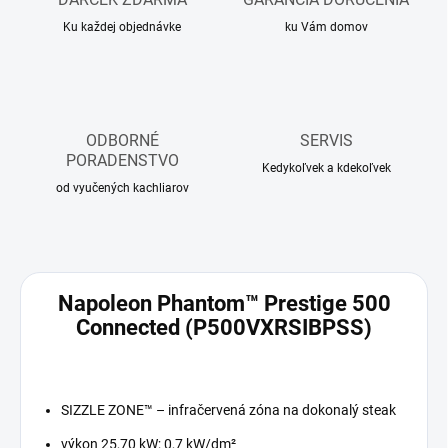
Ku každej objednávke
ku Vám domov
ODBORNÉ
SERVIS
PORADENSTVO
Kedykoľvek a kdekoľvek
od vyučených kachliarov
Napoleon Phantom™ Prestige 500
Connected (P500VXRSIBPSS)
SIZZLE ZONE™ – infračervená zóna na dokonalý steak
výkon 25,70 kW; 0,7 kW/dm²