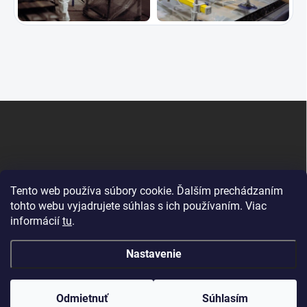
Z
á
p
ä
t
i
Tento web používa súbory cookie. Ďalším prechádzaním
e
tohto webu vyjadrujete súhlas s ich používaním. Viac
informácií
tu
.
Krby Dunajská Streda
Nastavenie
Copyright 2026
RPKRBY
. Všetky práva vyhradené.
Odmietnuť
Súhlasím