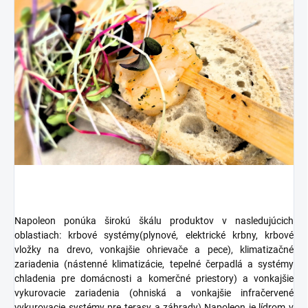
Napoleon ponúka širokú škálu produktov v nasledujúcich
oblastiach:
krbové systémy
(plynové, elektrické krbny, krbové
vložky na drevo, vonkajšie ohrievače a pece),
klimatizačné
zariadenia
(nástenné klimatizácie, tepelné čerpadlá a systémy
chladenia pre domácnosti a komerčné priestory) a
vonkajšie
vykurovacie zariadenia
(ohniská a vonkajšie infračervené
vykurovacie systémy pre terasy a záhrady).
Napoleon je lídrom v