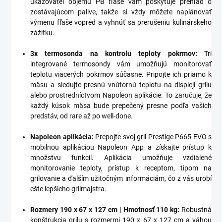
ukazovateľ objemu PB fľaše vám poskytuje prehľad o
zostávajúcom palive, takže si vždy môžete naplánovať
výmenu fľaše vopred a vyhnúť sa prerušeniu kulinárskeho
zážitku.
3x termosonda na kontrolu teploty pokrmov:
Tri
integrované termosondy vám umožňujú monitorovať
teplotu viacerých pokrmov súčasne. Pripojte ich priamo k
mäsu a sledujte presnú vnútornú teplotu na displeji grilu
alebo prostredníctvom Napoleon aplikácie. To zaručuje, že
každý kúsok mäsa bude prepečený presne podľa vašich
predstáv, od rare až po well-done.
Napoleon aplikácia:
Prepojte svoj gril Prestige P665 EVO s
mobilnou aplikáciou Napoleon App a získajte prístup k
množstvu funkcií. Aplikácia umožňuje vzdialené
monitorovanie teploty, prístup k receptom, tipom na
grilovanie a ďalším užitočným informáciám, čo z vás urobí
ešte lepšieho grilmajstra.
Rozmery 190 x 67 x 127 cm | Hmotnosť 110 kg:
Robustná
konštrukcia grilu s rozmermi 190 x 67 x 127 cm a váhou