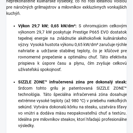
neprekonateľné kulinárske výsledky, čo ho robí ideálnou voľbou
pre náročných grilmajstrov a milovníkov exkluzívnych vonkajších
kuchýň.
Výkon 29,7 kW; 0,65 kW/dm²:
S ohromujúcim celkovým
výkonom 29,7 kW poskytuje Prestige P665 EVO dostatok
tepelnej energie na zvládnutie akéhokoľvek kulinárskeho
výzvy. Vysoká hustota výkonu 0,65 kW/dm² zaručuje rýchle
nahriatie a udržanie stabilnej teploty, čo je kľúčové pre
rovnomerné prepečenie a optimálnu chuť. Táto efektivita
prispieva k úspore času a plynu, čím zvyšuje celkovú
užívateľskú spokojnosť.
SIZZLE ZONE™ infračervená zóna pre dokonalý steak:
Srdcom tohto grilu je patentovaná SIZZLE ZONE™
technológia. Táto špeciálna infračervená zóna dosahuje
extrémne vysoké teploty (až 980 °C) v priebehu niekoľkých
sekúnd. Vytvára dokonalú kôrku na steaku, uzatvára šťavy
vo vnútri a dodáva mäsu neopakovateľnú chuť a textúru.
Ideálna pre milovníkov steakov, ktorí hľadajú profesionálne
výsledky.