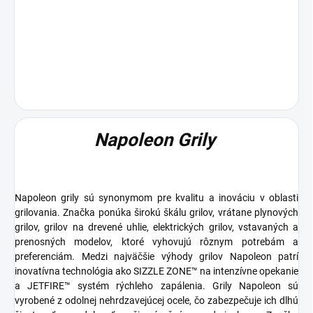
Napoleon Grily
Napoleon grily sú synonymom pre kvalitu a inováciu v oblasti
grilovania. Značka ponúka širokú škálu grilov, vrátane
plynových
grilov, grilov na drevené uhlie, elektrických grilov
, vstavaných a
prenosných modelov, ktoré vyhovujú rôznym potrebám a
preferenciám. Medzi najväčšie výhody grilov Napoleon patrí
inovatívna technológia ako
SIZZLE ZONE™
na intenzívne opekanie
a
JETFIRE™
systém rýchleho zapálenia. Grily Napoleon sú
vyrobené z odolnej
nehrdzavejúcej ocele
, čo zabezpečuje ich dlhú