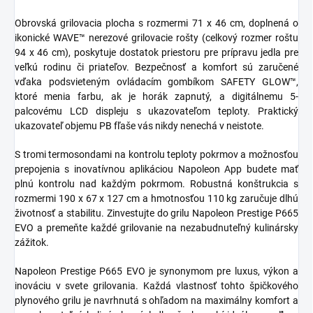
Obrovská grilovacia plocha s rozmermi 71 x 46 cm, doplnená o
ikonické WAVE™ nerezové grilovacie rošty (celkový rozmer roštu
94 x 46 cm), poskytuje dostatok priestoru pre prípravu jedla pre
veľkú rodinu či priateľov. Bezpečnosť a komfort sú zaručené
vďaka podsvieteným ovládacím gombíkom SAFETY GLOW™,
ktoré menia farbu, ak je horák zapnutý, a digitálnemu 5-
palcovému LCD displeju s ukazovateľom teploty. Praktický
ukazovateľ objemu PB fľaše vás nikdy nenechá v neistote.
S tromi termosondami na kontrolu teploty pokrmov a možnosťou
prepojenia s inovatívnou aplikáciou Napoleon App budete mať
plnú kontrolu nad každým pokrmom. Robustná konštrukcia s
rozmermi 190 x 67 x 127 cm a hmotnosťou 110 kg zaručuje dlhú
životnosť a stabilitu. Zinvestujte do grilu Napoleon Prestige P665
EVO a premeňte každé grilovanie na nezabudnuteľný kulinársky
zážitok.
Napoleon Prestige P665 EVO je synonymom pre luxus, výkon a
inováciu v svete grilovania. Každá vlastnosť tohto špičkového
plynového grilu je navrhnutá s ohľadom na maximálny komfort a