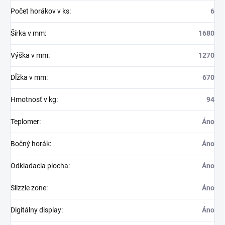
Počet horákov v ks
:
6
Šírka v mm
:
1680
Výška v mm
:
1270
Dĺžka v mm
:
670
Hmotnosť v kg
:
94
Teplomer
:
Áno
Bočný horák
:
Áno
Odkladacia plocha
:
Áno
Slizzle zone
:
Áno
Digitálny display
:
Áno