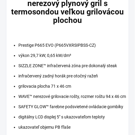
nerezový plynový gril s
termosondou veľkou grilovácou
plochou
Prestige P665 EVO (P665VXRSIPBSS-CZ)
výkon 29,7 kW; 0,65 kW/dm²
SIZZLE ZONE™ infračervená zóna pre dokonalý steak
infračervený zadný horák pre otočný ražeň
grilovacia plocha 71 x 46 cm
WAVE™ nerezové grilovacie rošty, rozmer roštu 94 x 46 cm
SAFETY GLOW™ farebne podsvietené ovládacie gombíky
digitálny LCD displej 5" s ukazovateľom teploty
ukazovateľ objemu PB fľaše