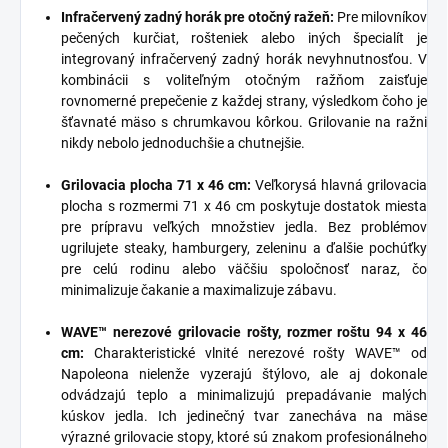
Infračervený zadný horák pre otočný ražeň:
Pre milovníkov
pečených kurčiat, rošteniek alebo iných špecialít je
integrovaný infračervený zadný horák nevyhnutnosťou. V
kombinácii s voliteľným otočným ražňom zaisťuje
rovnomerné prepečenie z každej strany, výsledkom čoho je
šťavnaté mäso s chrumkavou kôrkou. Grilovanie na ražni
nikdy nebolo jednoduchšie a chutnejšie.
Grilovacia plocha 71 x 46 cm:
Veľkorysá hlavná grilovacia
plocha s rozmermi 71 x 46 cm poskytuje dostatok miesta
pre prípravu veľkých množstiev jedla. Bez problémov
ugrilujete steaky, hamburgery, zeleninu a ďalšie pochúťky
pre celú rodinu alebo väčšiu spoločnosť naraz, čo
minimalizuje čakanie a maximalizuje zábavu.
WAVE™ nerezové grilovacie rošty, rozmer roštu 94 x 46
cm:
Charakteristické vlnité nerezové rošty WAVE™ od
Napoleona nielenže vyzerajú štýlovo, ale aj dokonale
odvádzajú teplo a minimalizujú prepadávanie malých
kúskov jedla. Ich jedinečný tvar zanecháva na mäse
výrazné grilovacie stopy, ktoré sú znakom profesionálneho