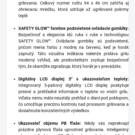
grilovania. Celkový rozmer roštu 94 x 46 cm zahŕňa aj
ohrievaciu mriežku, ktorá udržuje už ugrilované pokrmy
teplé.
SAFETY GLOW™ farebne podsvietené ovládacie gombíky:
Bezpečnosť a elegancia idú ruka v ruke s technológiou
SAFETY GLOW™. Ovládacie gombíky sú podsvietené,
pričom menia farbu z modrej na červenú, keď je horák
zapnutý. Táto vizuálna indikácia nielenže pridáva grilu
moderný vzhľad, ale predovšetkým zvyšuje bezpečnosť
tým, že okamžite signalizuje, ktorý horák je v prevádzke.
Digitálny LCD displej 5" s ukazovateľom teploty:
Integrovaný 5-palcový digitálny LCD displej poskytuje
presné a prehľadné informácie o teplote vo vnútri grilu.
Vďaka nemu máte neustály prehľad o dianí pod poklopom,
čo umožňuje precíznu kontrolu nad procesom grilovania a
dosiahnutie konzistentných výsledkov.
Ukazovateľ objemu PB fľaše:
Nikdy vás neprekvapí
prázdna plynová fľaša uprostred grilovania. Inteligentný