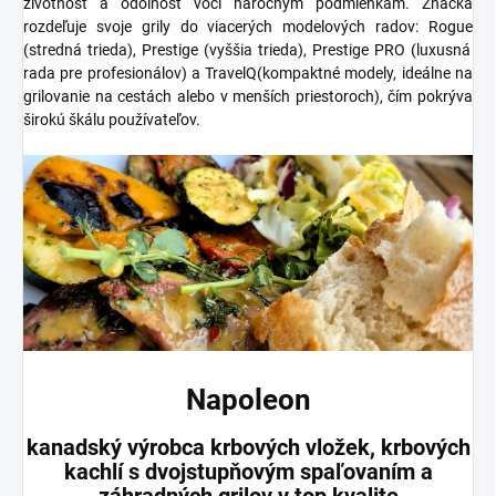
životnosť a odolnosť voči náročným podmienkam. Značka
rozdeľuje svoje grily do viacerých modelových radov:
Rogue
(stredná trieda),
Prestige
(vyššia trieda),
Prestige PRO
(luxusná
rada pre profesionálov) a
TravelQ
(kompaktné modely, ideálne na
grilovanie na cestách alebo v menších priestoroch), čím pokrýva
širokú škálu používateľov.
Napoleon
kanadský výrobca krbových vložek, krbových
kachlí s dvojstupňovým spaľovaním a
záhradných grilov v top kvalite