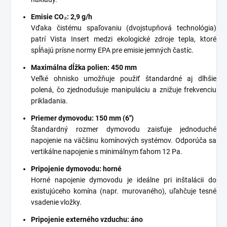
Emisie CO₂: 2,9 g/h
Vďaka čistému spaľovaniu (dvojstupňová technológia)
patrí Vista Insert medzi ekologické zdroje tepla, ktoré
spĺňajú prísne normy EPA pre emisie jemných častíc.
Maximálna dĺžka polien: 450 mm
Veľké ohnisko umožňuje použiť štandardné aj dlhšie
polená, čo zjednodušuje manipuláciu a znižuje frekvenciu
prikladania.
Priemer dymovodu: 150 mm (6")
Štandardný rozmer dymovodu zaisťuje jednoduché
napojenie na väčšinu komínových systémov. Odporúča sa
vertikálne napojenie s minimálnym ťahom 12 Pa.
Pripojenie dymovodu: horné
Horné napojenie dymovodu je ideálne pri inštalácii do
existujúceho komína (napr. murovaného), uľahčuje tesné
vsadenie vložky.
Pripojenie externého vzduchu: áno