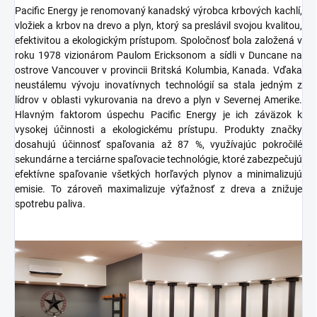
Pacific Energy je renomovaný kanadský výrobca krbových kachlí,
vložiek a krbov na drevo a plyn, ktorý sa preslávil svojou kvalitou,
efektivitou a ekologickým prístupom. Spoločnosť bola založená v
roku 1978 vizionárom Paulom Ericksonom a sídli v Duncane na
ostrove Vancouver v provincii Britská Kolumbia, Kanada. Vďaka
neustálemu vývoju inovatívnych technológií sa stala jedným z
lídrov v oblasti vykurovania na drevo a plyn v Severnej Amerike.
Hlavným faktorom úspechu Pacific Energy je ich záväzok k
vysokej účinnosti a ekologickému prístupu. Produkty značky
dosahujú účinnosť spaľovania až 87 %, využívajúc pokročilé
sekundárne a terciárne spaľovacie technológie, ktoré zabezpečujú
efektívne spaľovanie všetkých horľavých plynov a minimalizujú
emisie. To zároveň maximalizuje výťažnosť z dreva a znižuje
spotrebu paliva.