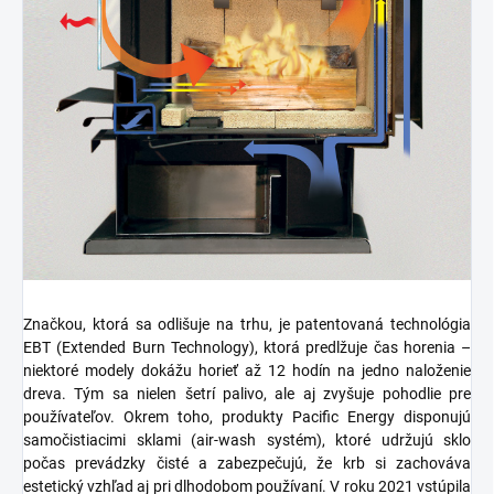
Značkou, ktorá sa odlišuje na trhu, je patentovaná technológia
EBT (Extended Burn Technology), ktorá predlžuje čas horenia –
niektoré modely dokážu horieť až 12 hodín na jedno naloženie
dreva. Tým sa nielen šetrí palivo, ale aj zvyšuje pohodlie pre
používateľov. Okrem toho, produkty Pacific Energy disponujú
samočistiacimi sklami (air-wash systém), ktoré udržujú sklo
počas prevádzky čisté a zabezpečujú, že krb si zachováva
estetický vzhľad aj pri dlhodobom používaní. V roku 2021 vstúpila