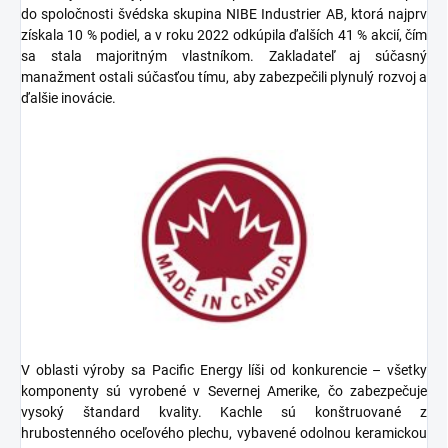
do spoločnosti švédska skupina NIBE Industrier AB, ktorá najprv
získala 10 % podiel, a v roku 2022 odkúpila ďalších 41 % akcií, čím
sa stala majoritným vlastníkom. Zakladateľ aj súčasný
manažment ostali súčasťou tímu, aby zabezpečili plynulý rozvoj a
ďalšie inovácie.
V oblasti výroby sa Pacific Energy líši od konkurencie – všetky
komponenty sú vyrobené v Severnej Amerike, čo zabezpečuje
vysoký štandard kvality. Kachle sú konštruované z
hrubostenného oceľového plechu, vybavené odolnou keramickou