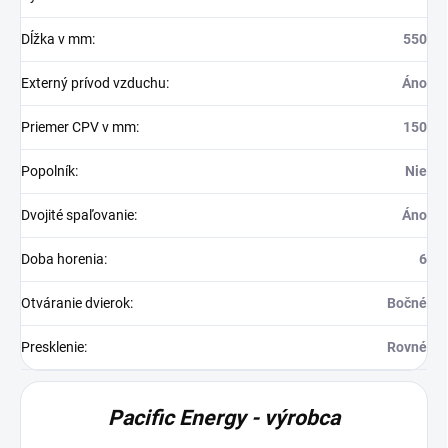
Dĺžka v mm
:
550
Externý prívod vzduchu
:
Áno
Priemer CPV v mm
:
150
Popolník
:
Nie
Dvojité spaľovanie
:
Áno
Doba horenia
:
6
Otváranie dvierok
:
Bočné
Presklenie
:
Rovné
Pacific Energy - výrobca