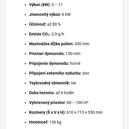
Výkon (kW):
3 – 11
Jmenovitý výkon:
6 kW
Účinnosť:
až 80 %
Emisie CO₂:
2,9 g/h
Maximálna dĺžka polien:
450 mm
Priemer dymovodu:
150 mm
Pripojenie dymovodu:
horné
Připojení externího vzduchu:
áno
Teplovodný výmenník:
nie
Doba horenia:
až 6 hodín
Vyhrievaný priestor:
60 – 100 m²
Rozmery (Š x V x H):
610 × 715 × 550 mm
Hmotnosť:
136 kg