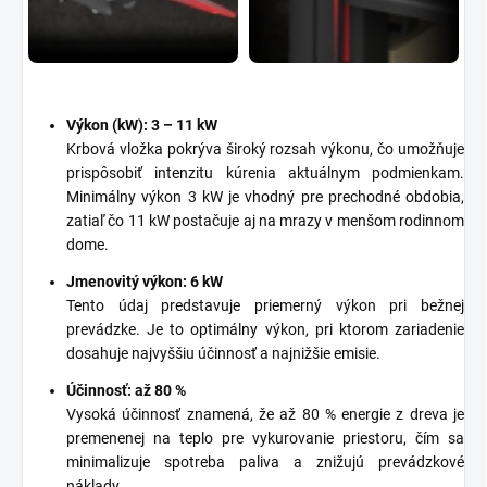
Výkon (kW): 3 – 11 kW
Krbová vložka pokrýva široký rozsah výkonu, čo umožňuje
prispôsobiť intenzitu kúrenia aktuálnym podmienkam.
Minimálny výkon 3 kW je vhodný pre prechodné obdobia,
zatiaľ čo 11 kW postačuje aj na mrazy v menšom rodinnom
dome.
Jmenovitý výkon: 6 kW
Tento údaj predstavuje priemerný výkon pri bežnej
prevádzke. Je to optimálny výkon, pri ktorom zariadenie
dosahuje najvyššiu účinnosť a najnižšie emisie.
Účinnosť: až 80 %
Vysoká účinnosť znamená, že až 80 % energie z dreva je
premenenej na teplo pre vykurovanie priestoru, čím sa
minimalizuje spotreba paliva a znižujú prevádzkové
náklady.