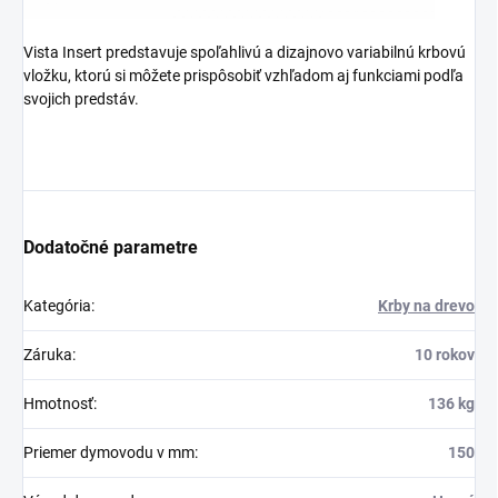
Vista Insert predstavuje spoľahlivú a dizajnovo variabilnú krbovú
vložku, ktorú si môžete prispôsobiť vzhľadom aj funkciami podľa
svojich predstáv.
Dodatočné parametre
Kategória
:
Krby na drevo
Záruka
:
10 rokov
Hmotnosť
:
136 kg
Priemer dymovodu v mm
:
150