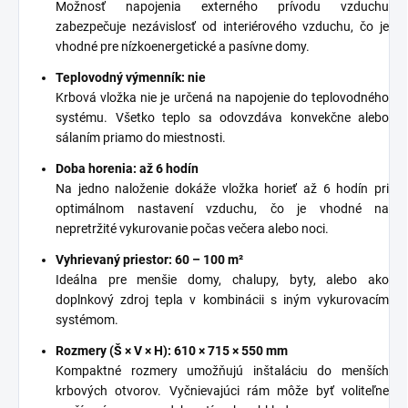
Možnosť napojenia externého prívodu vzduchu
zabezpečuje nezávislosť od interiérového vzduchu, čo je
vhodné pre nízkoenergetické a pasívne domy.
Teplovodný výmenník: nie
Krbová vložka nie je určená na napojenie do teplovodného
systému. Všetko teplo sa odovzdáva konvekčne alebo
sálaním priamo do miestnosti.
Doba horenia: až 6 hodín
Na jedno naloženie dokáže vložka horieť až 6 hodín pri
optimálnom nastavení vzduchu, čo je vhodné na
nepretržité vykurovanie počas večera alebo noci.
Vyhrievaný priestor: 60 – 100 m²
Ideálna pre menšie domy, chalupy, byty, alebo ako
doplnkový zdroj tepla v kombinácii s iným vykurovacím
systémom.
Rozmery (Š × V × H): 610 × 715 × 550 mm
Kompaktné rozmery umožňujú inštaláciu do menších
krbových otvorov. Vyčnievajúci rám môže byť voliteľne