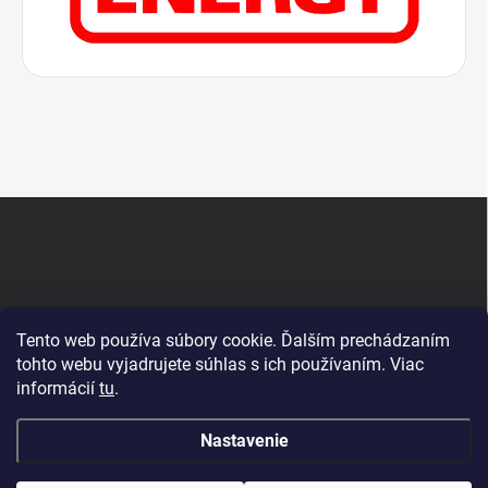
Z
á
p
ä
t
i
Tento web používa súbory cookie. Ďalším prechádzaním
e
tohto webu vyjadrujete súhlas s ich používaním. Viac
informácií
tu
.
Krby Dunajská Streda
Nastavenie