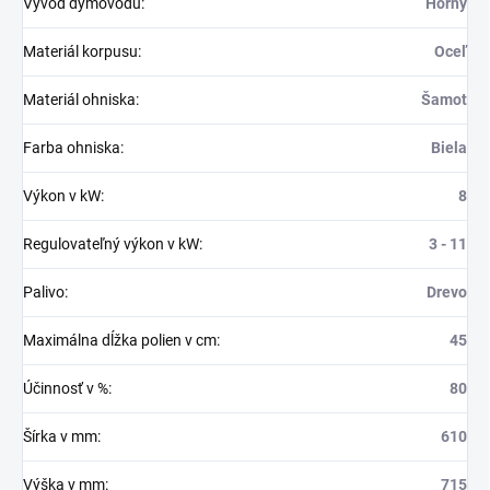
Vývod dymovodu
:
Horný
Materiál korpusu
:
Oceľ
Materiál ohniska
:
Šamot
Farba ohniska
:
Biela
Výkon v kW
:
8
Regulovateľný výkon v kW
:
3 - 11
Palivo
:
Drevo
Maximálna dĺžka polien v cm
:
45
Účinnosť v %
:
80
Šírka v mm
:
610
Výška v mm
:
715