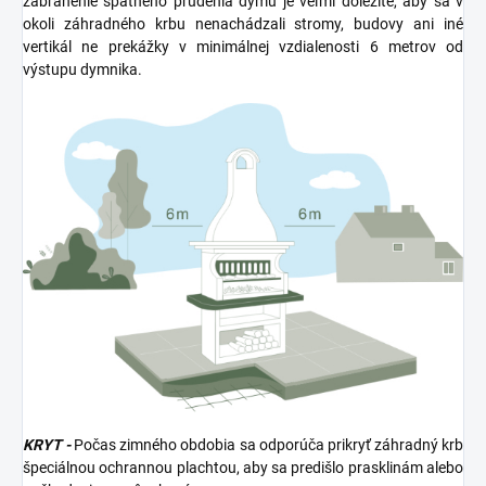
zabránenie spätného prúdenia dymu je veľmi dôležité, aby sa v
okoli záhradného krbu nenachádzali stromy, budovy ani iné
vertikál ne prekážky v minimálnej vzdialenosti 6 metrov od
výstupu dymnika.
KRYT -
Počas zimného obdobia sa odporúča prikryť záhradný krb
špeciálnou ochrannou plachtou, aby sa predišlo prasklinám alebo