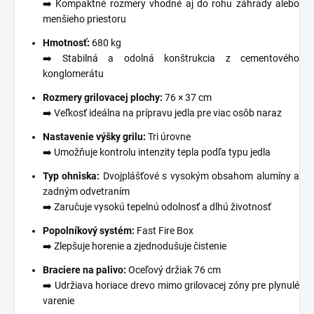
➡️ Kompaktné rozmery vhodné aj do rohu záhrady alebo
menšieho priestoru
Hmotnosť:
680 kg
➡️ Stabilná a odolná konštrukcia z cementového
konglomerátu
Rozmery grilovacej plochy:
76 × 37 cm
➡️ Veľkosť ideálna na prípravu jedla pre viac osôb naraz
Nastavenie výšky grilu:
Tri úrovne
➡️ Umožňuje kontrolu intenzity tepla podľa typu jedla
Typ ohniska:
Dvojplášťové s vysokým obsahom alumíny a
zadným odvetraním
➡️ Zaručuje vysokú tepelnú odolnosť a dlhú životnosť
Popolníkový systém:
Fast Fire Box
➡️ Zlepšuje horenie a zjednodušuje čistenie
Braciere na palivo:
Oceľový držiak 76 cm
➡️ Udržiava horiace drevo mimo grilovacej zóny pre plynulé
varenie