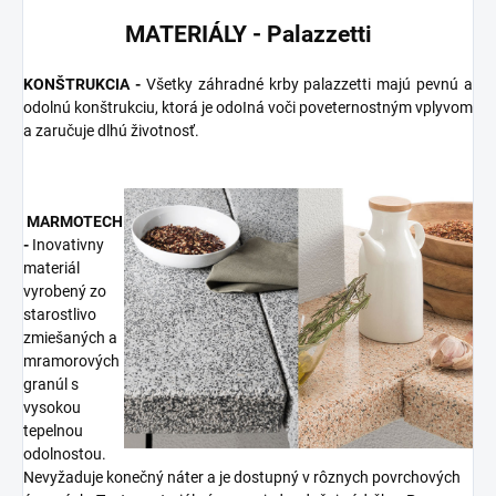
MATERIÁLY - Palazzetti
KONŠTRUKCIA -
Všetky záhradné krby palazzetti majú pevnú a
odolnú konštrukciu, ktorá je odoIná voči poveternostným vplyvom
a zaručuje dlhú životnosť.
MARMOTECH
-
Inovativny
materiál
vyrobený zo
starostlivo
zmiešaných a
mramorových
granúl s
vysokou
tepelnou
odolnostou.
Nevyžaduje konečný náter a je dostupný v rôznych povrchových