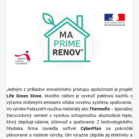
Jedným z príkladov inovatívneho prístupu spoločnosti je projekt
Life Green Stove
, ktorého cieľom je vyvinúť peletovú kachľu s
výrazne zníženými emisiami vďaka novému systému spaľovania.
Vo výrobe Palazzetti využíva materiály ako
Thermofix
– špeciálny
žiaruvzdorný cement s vysokou schopnosťou akumulácie tepla,
ktorý zlepšuje sálanie, účinnosť a spaľovanie. Z technologického
hľadiska firma zaviedla softvér
CyberPlan
na pokročilé
plánovanie a riadenie výroby, čím výrazne zlepšila jej efektivitu a