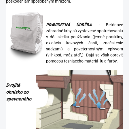
poškodeniam spôsobeným mrazom.
PRAVIDEĽNÁ ÚDRŽBA -
Betónové
záhradné krby sú vystavené opotrebovaniu
v dô- sledku používania (jemné praskliny,
oxidácia kovových časti, znečistenie
sadzami) a poveternostným vplyvom
(vilhkost, mráz atď",). Dajú sa však opraviť
pomocou tesniaceho materiá- lu a farby.
Dvojité
ohnisko zo
spevneného