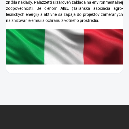
znížila náklady. Palazzetti si zároveň zakladá na environmentálnej
zodpovednosti. Je členom
AIEL
(Talianska asociácia agro-
lesníckych energií) a aktívne sa zapája do projektov zameraných
na znižovanie emisií a ochranu životného prostredia.
Z
á
p
ä