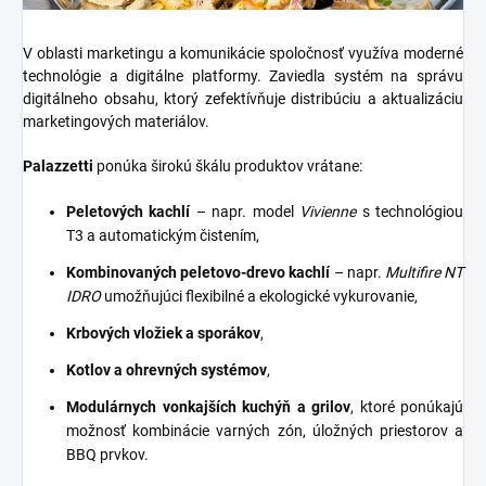
V oblasti marketingu a komunikácie spoločnosť využíva moderné
technológie a digitálne platformy. Zaviedla systém na správu
digitálneho obsahu, ktorý zefektívňuje distribúciu a aktualizáciu
marketingových materiálov.
Palazzetti
ponúka širokú škálu produktov vrátane:
Peletových kachlí
– napr. model
Vivienne
s technológiou
T3 a automatickým čistením,
Kombinovaných peletovo-drevo kachlí
– napr.
Multifire NT
IDRO
umožňujúci flexibilné a ekologické vykurovanie,
Krbových vložiek a sporákov
,
Kotlov a ohrevných systémov
,
Modulárnych vonkajších kuchýň a grilov
, ktoré ponúkajú
možnosť kombinácie varných zón, úložných priestorov a
BBQ prvkov.