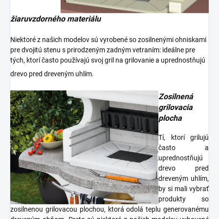
žiaruvzdorného materiálu
Niektoré z našich modelov sú vyrobené so zosilnenými ohniskami
pre dvojitú stenu s prirodzeným zadným vetraním: ideálne pre
tých, ktorí často používajú svoj gril na grilovanie a uprednostňujú
drevo pred dreveným uhlím.
Zosilnená
grilovacia
plocha
Tí, ktorí grilujú
často a
uprednostňujú
drevo pred
dreveným uhlím,
by si mali vybrať
produkty so
zosilnenou grilovacou plochou, ktorá odolá teplu generovanému