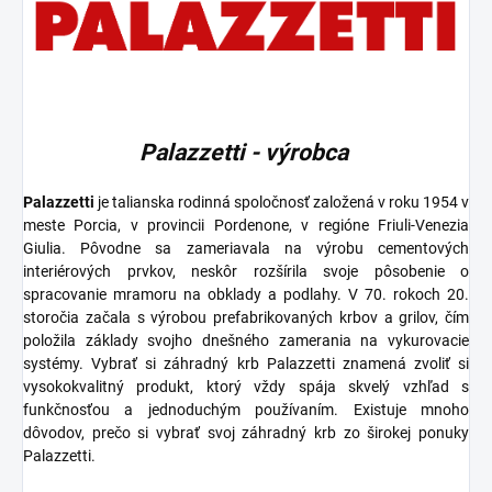
Palazzetti - výrobca
Palazzetti
je talianska rodinná spoločnosť založená v roku 1954 v
meste Porcia, v provincii Pordenone, v regióne Friuli-Venezia
Giulia. Pôvodne sa zameriavala na výrobu cementových
interiérových prvkov, neskôr rozšírila svoje pôsobenie o
spracovanie mramoru na obklady a podlahy. V 70. rokoch 20.
storočia začala s výrobou prefabrikovaných krbov a grilov, čím
položila základy svojho dnešného zamerania na vykurovacie
systémy. Vybrať si záhradný krb Palazzetti znamená zvoliť si
vysokokvalitný produkt, ktorý vždy spája skvelý vzhľad s
funkčnosťou a jednoduchým používaním. Existuje mnoho
dôvodov, prečo si vybrať svoj záhradný krb zo širokej ponuky
Palazzetti.