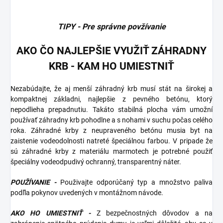
TIPY - Pre správne povžívanie
AKO ČO NAJLEPŠIE VYUŽIŤ ZÁHRADNY
KRB - KAM HO UMIESTNIŤ
Nezabúdajte, že aj menší záhradný krb musí stát na širokej a
kompaktnej základni, najlepšie z pevného betónu, ktorý
nepodlieha prepadnutiu. Takáto stabilná plocha vám umožní
používať záhradny krb pohodlne a s nohami v suchu počas celého
roka. Záhradné krby z neupraveného betónu musia byt na
zaistenie vodeodolnosti natreté špeciálnou farbou. V pripade že
sú záhradné krby z materiálu marmotech je potrebné použiť
špeciálny vodeodpudivý ochranný, transparentný náter.
POUŽÍVANIE -
Použivajte odporúčaný typ a množstvo paliva
podľla pokynov uvedených v montážnom návode.
AKO HO UMIESTNIŤ -
Z bezpečnostných dôvodov a na