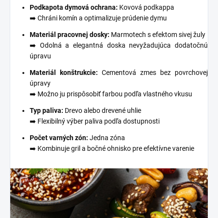
Podkapota dymová ochrana:
Kovová podkappa
➡️ Chráni komín a optimalizuje prúdenie dymu
Materiál pracovnej dosky:
Marmotech s efektom sivej žuly
➡️ Odolná a elegantná doska nevyžadujúca dodatočnú
úpravu
Materiál konštrukcie:
Cementová zmes bez povrchovej
úpravy
➡️ Možno ju prispôsobiť farbou podľa vlastného vkusu
Typ paliva:
Drevo alebo drevené uhlie
➡️ Flexibilný výber paliva podľa dostupnosti
Počet varných zón:
Jedna zóna
➡️ Kombinuje gril a bočné ohnisko pre efektívne varenie