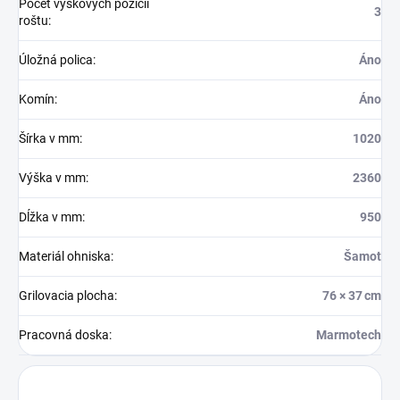
Počet výškových pozícií
3
roštu
:
Úložná polica
:
Áno
Komín
:
Áno
Šírka v mm
:
1020
Výška v mm
:
2360
Dĺžka v mm
:
950
Materiál ohniska
:
Šamot
Grilovacia plocha
:
76 × 37 cm
Pracovná doska
:
Marmotech