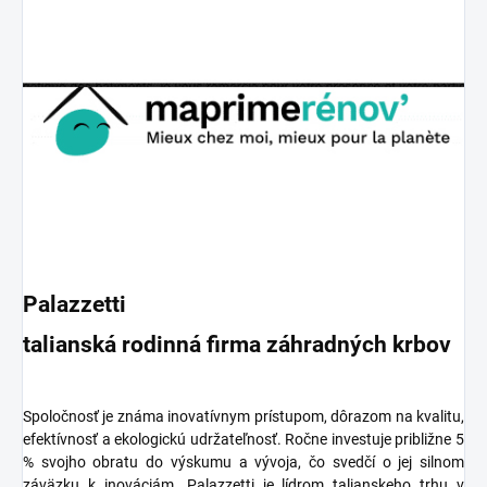
Palazzetti
talianská rodinná firma záhradných krbov
Spoločnosť je známa inovatívnym prístupom, dôrazom na kvalitu,
efektívnosť a ekologickú udržateľnosť. Ročne investuje približne 5
% svojho obratu do výskumu a vývoja, čo svedčí o jej silnom
záväzku k inováciám. Palazzetti je lídrom talianskeho trhu v