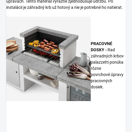
úpravách. Tento materiál výrazne zjednodušuje údržbu. Po
instalácii je záhradný krb už hotový a nie je potrebné ho natierat.
PRACOVNÉ
DOSKY -
Rad
záhradných krbov
palazzetti ponúka
rôzne
povrchové úpravy
pracovných
dosiek.