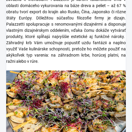
oblasti domáceho vykurovania na báze dreva a peliet – až 67 %
obratu tvorí export do krajín ako Rusko, Čína, Japonsko či rôzne
štáty Európy. Dôležitou súčasťou filozofie firmy je dizajn.
Palazzetti spolupracuje s renomovanými dizajnérmi a disponuje
vlastným dizajnérskym oddelením, vďaka čomu dokáže vytvárať
produkty, ktoré spĺňajú najvyššie estetické aj funkčné nároky.
Záhradný krb Vám umožnuje popustiť uzdu fantázii a naplno
využiť Vaše kulinárske schopnosti, pretože ho môžete použiť na
akýkoľvek typ varenia: na záhradnom krbe, horúcej platni, na
ražni alebo v rúre.