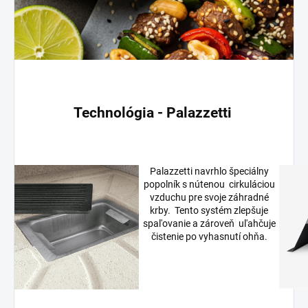
Technológia - Palazzetti
Palazzetti navrhlo
špeciálny
popolník
s nútenou
cirkuláciou
vzduchu pre svoje záhradné
krby.
Tento systém zlepšuje
spal'ovanie a zároveň
ul'ahčuje
čistenie po vyhasnutí ohňa.