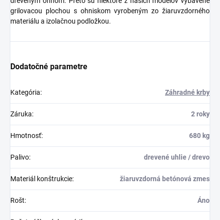
dreveným ohňom. Preto sú niektoré z našich modelov vybavené
grilovacou plochou s ohniskom vyrobeným zo žiaruvzdorného
materiálu a izolačnou podložkou.
Dodatočné parametre
Kategória
:
Záhradné krby
Záruka
:
2 roky
Hmotnosť
:
680 kg
Palivo
:
drevené uhlie / drevo
Materiál konštrukcie
:
žiaruvzdorná betónová zmes
Rošt
:
Áno