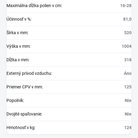
Maximálna dĺžka polien v cm
:
16-28
Účinnosť v %
:
81,0
Šírka v mm
:
520
Výška v mm
:
1004
Dĺžka v mm
:
318
Externý prívod vzduchu
:
Áno
Priemer CPV v mm
:
125
Popolník
:
Nie
Dvojité spaľovanie
:
Nie
Hmotnosť v kg
:
124