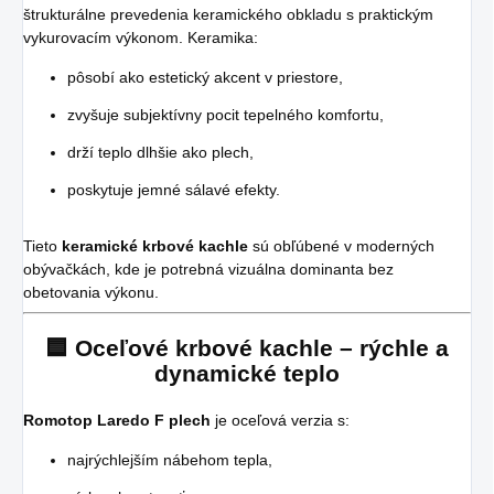
štrukturálne prevedenia keramického obkladu s praktickým
vykurovacím výkonom. Keramika:
pôsobí ako estetický akcent v priestore,
zvyšuje subjektívny pocit tepelného komfortu,
drží teplo dlhšie ako plech,
poskytuje jemné sálavé efekty.
Tieto
keramické krbové kachle
sú obľúbené v moderných
obývačkách, kde je potrebná vizuálna dominanta bez
obetovania výkonu.
🟦 Oceľové krbové kachle – rýchle a
dynamické teplo
Romotop Laredo F plech
je oceľová verzia s:
najrýchlejším nábehom tepla,