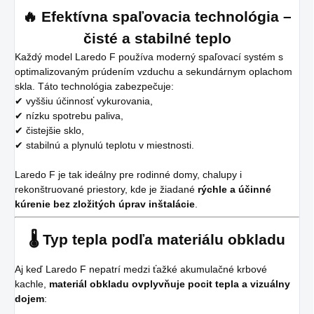
🔥 Efektívna spaľovacia technológia –
čisté a stabilné teplo
Každý model Laredo F používa moderný spaľovací systém s
optimalizovaným prúdením vzduchu a sekundárnym oplachom
skla. Táto technológia zabezpečuje:
✔ vyššiu účinnosť vykurovania,
✔ nízku spotrebu paliva,
✔ čistejšie sklo,
✔ stabilnú a plynulú teplotu v miestnosti.
Laredo F je tak ideálny pre rodinné domy, chalupy i
rekonštruované priestory, kde je žiadané
rýchle a účinné
kúrenie bez zložitých úprav inštalácie
.
🌡️ Typ tepla podľa materiálu obkladu
Aj keď Laredo F nepatrí medzi ťažké akumulačné krbové
kachle,
materiál obkladu ovplyvňuje pocit tepla a vizuálny
dojem
: