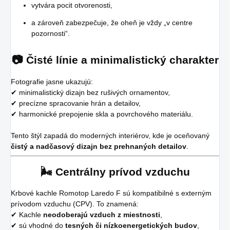
vytvára pocit otvorenosti,
a zároveň zabezpečuje, že oheň je vždy „v centre
pozornosti“.
📷 Čisté línie a minimalistický charakter
Fotografie jasne ukazujú:
✔ minimalistický dizajn bez rušivých ornamentov,
✔ precízne spracovanie hrán a detailov,
✔ harmonické prepojenie skla a povrchového materiálu.
Tento štýl zapadá do moderných interiérov, kde je oceňovaný
čistý a nadčasový dizajn bez prehnaných detailov
.
🌬️ Centrálny prívod vzduchu
Krbové kachle Romotop Laredo F sú kompatibilné s externým
prívodom vzduchu (CPV). To znamená:
✔ Kachle
neodoberajú vzduch z miestnosti
,
✔ sú vhodné do
tesných či nízkoenergetických budov
,