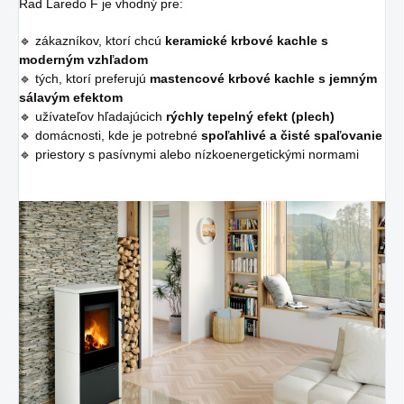
Rad Laredo F je vhodný pre:
🔹 zákazníkov, ktorí chcú
keramické krbové kachle s
moderným vzhľadom
🔹 tých, ktorí preferujú
mastencové krbové kachle s jemným
sálavým efektom
🔹 užívateľov hľadajúcich
rýchly tepelný efekt (plech)
🔹 domácnosti, kde je potrebné
spoľahlivé a čisté spaľovanie
🔹 priestory s pasívnymi alebo nízkoenergetickými normami