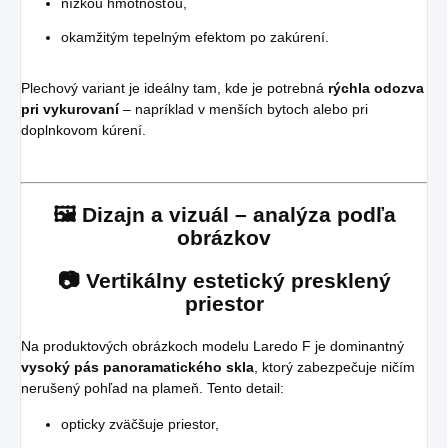
nízkou hmotnosťou,
okamžitým tepelným efektom po zakúrení.
Plechový variant je ideálny tam, kde je potrebná
rýchla odozva
pri vykurovaní
– napríklad v menších bytoch alebo pri
doplnkovom kúrení.
🖼️ Dizajn a vizuál – analýza podľa
obrázkov
📷 Vertikálny estetický presklený
priestor
Na produktových obrázkoch modelu Laredo F je dominantný
vysoký pás panoramatického skla
, ktorý zabezpečuje ničím
nerušený pohľad na plameň. Tento detail:
opticky zväčšuje priestor,