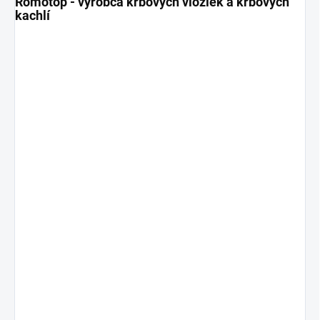
Romotop - výrobca krbových vložiek a krbových
kachlí