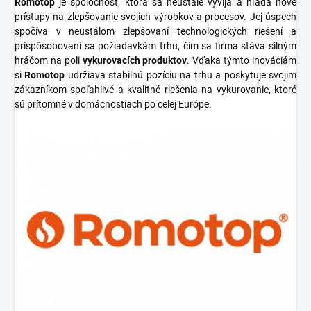
Romotop
je spoločnosť, ktorá sa neustále vyvíja a hľadá nové
prístupy na zlepšovanie svojich výrobkov a procesov. Jej úspech
spočíva v neustálom zlepšovaní technologických riešení a
prispôsobovaní sa požiadavkám trhu, čím sa firma stáva silným
hráčom na poli
vykurovacích produktov
. Vďaka týmto inováciám
si
Romotop
udržiava stabilnú pozíciu na trhu a poskytuje svojim
zákazníkom spoľahlivé a kvalitné riešenia na vykurovanie, ktoré
sú prítomné v domácnostiach po celej Európe.