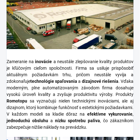
Zameranie na
inovácie
a neustále zlepšovanie kvality produktov
je kľúčovým cieľom spoločnosti. Firma sa usiluje prispôsobiť
aktuálnym požiadavkám trhu, pričom neustále vyvíja a
zdokonaľuje
technológie spaľovania
a
dizajnové riešenia
. Vďaka
moderným, plne automatizovaným závodom firma dosahuje
vysokú úroveň kvality a zvyšuje produktivitu výroby. Produkty
Romotopu
sa vyznačujú nielen technickými inováciami, ale aj
dizajnom, ktorý kombinuje funkčnosť s estetickými požiadavkami.
V každom modeli sa kladie dôraz na
efektívne vykurovanie
,
jednoduchú obsluhu
a
nízku spotrebu paliva
, čo zákazníkom
zabezpečuje nižšie náklady na prevádzku.