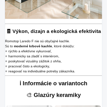
🧾 Výkon, dizajn a ekologická efektivita
Romotop Laredo F nie sú obyčajné kachle.
Sú to
moderné krbové kachle
, ktoré dokážu:
⭐ rýchlo a efektívne vykurovať,
⭐ harmonicky sa zladiť s interiérom,
⭐ poskytovať vizuálny zážitok z ohňa,
⭐ pracovať čisto a ekologicky,
⭐ reagovať na individuálne potreby zákazníka.
ℹ️ Informácie o variantoch
🎨
Glazúry keramiky