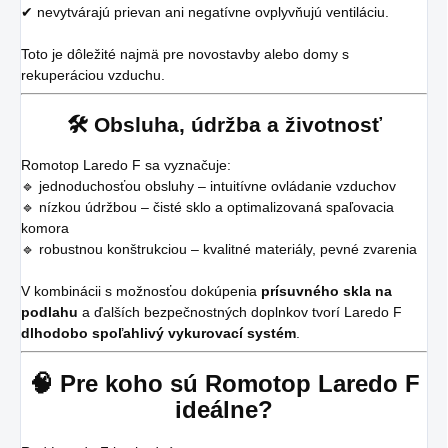
✔ nevytvárajú prievan ani negatívne ovplyvňujú ventiláciu.
Toto je dôležité najmä pre novostavby alebo domy s
rekuperáciou vzduchu.
🛠️ Obsluha, údržba a životnosť
Romotop Laredo F sa vyznačuje:
🔹 jednoduchosťou obsluhy – intuitívne ovládanie vzduchov
🔹 nízkou údržbou – čisté sklo a optimalizovaná spaľovacia
komora
🔹 robustnou konštrukciou – kvalitné materiály, pevné zvarenia
V kombinácii s možnosťou dokúpenia
prísuvného skla na
podlahu
a ďalších bezpečnostných doplnkov tvorí Laredo F
dlhodobo spoľahlivý vykurovací systém
.
🧠 Pre koho sú Romotop Laredo F
ideálne?