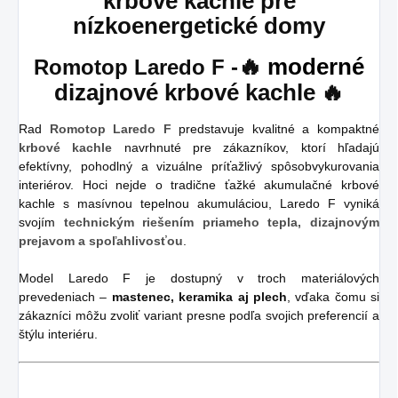
krbové kachle pre
nízkoenergetické domy
🔥
moderné
Romotop Laredo F -
dizajnové krbové kachle
🔥
Rad
Romotop Laredo F
predstavuje kvalitné a kompaktné
krbové kachle
navrhnuté pre zákazníkov, ktorí hľadajú
efektívny, pohodlný a vizuálne príťažlivý spôsobvykurovania
interiérov. Hoci nejde o tradične ťažké akumulačné krbové
kachle s masívnou tepelnou akumuláciou, Laredo F vyniká
svojím
technickým riešením priameho tepla, dizajnovým
prejavom a spoľahlivosťou
.
Model Laredo F je dostupný v troch materiálových
prevedeniach –
mastenec, keramika aj plech
, vďaka čomu si
zákazníci môžu zvoliť variant presne podľa svojich preferencií a
štýlu interiéru.