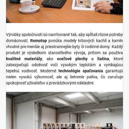
Výrobky spoločnosti sú navrhované tak, aby spĺňali rôzne potreby
domácností.
Romotop
ponúka modely krbových kachlí a kamín
vhodné pre menšie aj priestrannejšie byty či rodinné domy. Každý
produkt je výsledkom starostlivého vývoja, pričom sa používa
kvalitné materiály
, ako
oceľové plechy
a
liatina
, ktoré
zabezpečujú odolnosť voči vysokým teplotám a vynikajúcu
tepelnú vodivosť. Moderné
technológie spaľovania
garantujú
nielen vysokú výkonnosť, ale aj šetrenie paliva, čo zaručuje
spokojnosť užívateľov s prevádzkovými nákladmi.