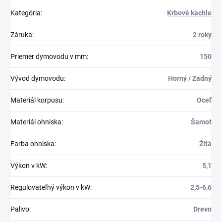
Kategória
:
Krbové kachle
Záruka
:
2 roky
Priemer dymovodu v mm
:
150
Vývod dymovodu
:
Horný / Zadný
Materiál korpusu
:
Oceľ
Materiál ohniska
:
Šamot
Farba ohniska
:
Žltá
Výkon v kW
:
5,1
Regulovateľný výkon v kW
:
2,5-6,6
Palivo
:
Drevo