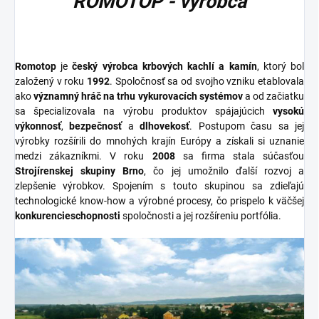
ROMOTOP - výrobca
Romotop
je
český výrobca krbových kachlí a kamín
, ktorý bol
založený v roku
1992
. Spoločnosť sa od svojho vzniku etablovala
ako
významný hráč na trhu vykurovacích systémov
a od začiatku
sa špecializovala na výrobu produktov spájajúcich
vysokú
výkonnosť
,
bezpečnosť
a
dlhovekosť
. Postupom času sa jej
výrobky rozšírili do mnohých krajín Európy a získali si uznanie
medzi zákazníkmi. V roku
2008
sa firma stala súčasťou
Strojírenskej skupiny Brno
, čo jej umožnilo ďalší rozvoj a
zlepšenie výrobkov. Spojením s touto skupinou sa zdieľajú
technologické know-how a výrobné procesy, čo prispelo k väčšej
konkurencieschopnosti
spoločnosti a jej rozšíreniu portfólia.