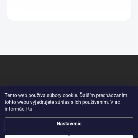
Z
á
p
ä
t
i
Tento web používa súbory cookie. Ďalším prechádzaním
e
tohto webu vyjadrujete súhlas s ich používaním. Viac
informácií
tu
.
Krby Dunajská Streda
Nastavenie