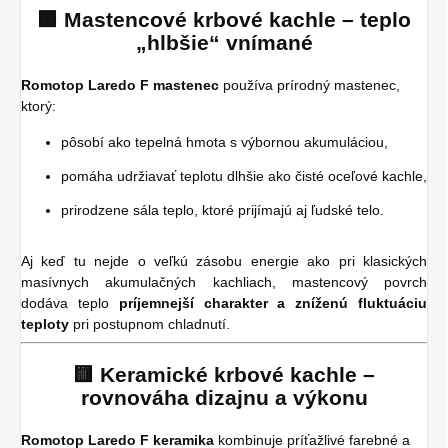
🟩 Mastencové krbové kachle – teplo
„hlbšie“ vnímané
Romotop Laredo F mastenec
používa prírodný mastenec,
ktorý:
pôsobí ako tepelná hmota s výbornou akumuláciou,
pomáha udržiavať teplotu dlhšie ako čisté oceľové kachle,
prirodzene sála teplo, ktoré prijímajú aj ľudské telo.
Aj keď tu nejde o veľkú zásobu energie ako pri klasických
masívnych akumulačných kachliach, mastencový povrch
dodáva teplo
príjemnejší charakter a zníženú fluktuáciu
teploty
pri postupnom chladnutí.
🟨 Keramické krbové kachle –
rovnováha dizajnu a výkonu
Romotop Laredo F keramika
kombinuje príťažlivé farebné a