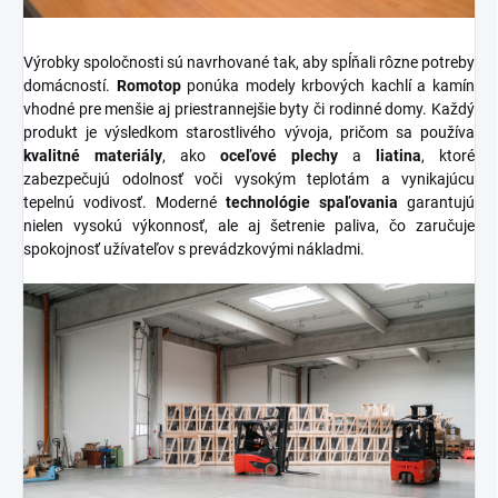
Výrobky spoločnosti sú navrhované tak, aby spĺňali rôzne potreby
domácností.
Romotop
ponúka modely krbových kachlí a kamín
vhodné pre menšie aj priestrannejšie byty či rodinné domy. Každý
produkt je výsledkom starostlivého vývoja, pričom sa používa
kvalitné materiály
, ako
oceľové plechy
a
liatina
, ktoré
zabezpečujú odolnosť voči vysokým teplotám a vynikajúcu
tepelnú vodivosť. Moderné
technológie spaľovania
garantujú
nielen vysokú výkonnosť, ale aj šetrenie paliva, čo zaručuje
spokojnosť užívateľov s prevádzkovými nákladmi.