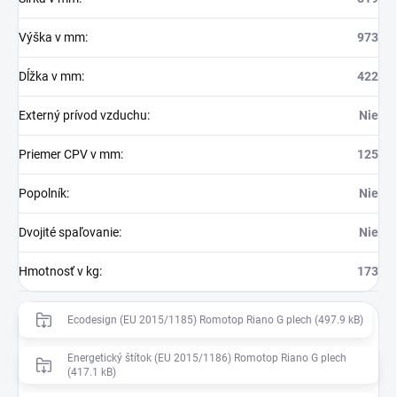
Výška v mm
:
973
Dĺžka v mm
:
422
Externý prívod vzduchu
:
Nie
Priemer CPV v mm
:
125
Popolník
:
Nie
Dvojité spaľovanie
:
Nie
Hmotnosť v kg
:
173
Ecodesign (EU 2015/1185) Romotop Riano G plech (497.9 kB)
Energetický štítok (EU 2015/1186) Romotop Riano G plech
(417.1 kB)