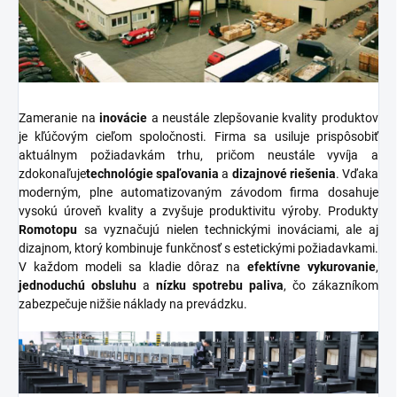
Zameranie na
inovácie
a neustále zlepšovanie kvality produktov
je kľúčovým cieľom spoločnosti. Firma sa usiluje prispôsobiť
aktuálnym požiadavkám trhu, pričom neustále vyvíja a
zdokonaľuje
technológie spaľovania
a
dizajnové riešenia
. Vďaka
moderným, plne automatizovaným závodom firma dosahuje
vysokú úroveň kvality a zvyšuje produktivitu výroby. Produkty
Romotopu
sa vyznačujú nielen technickými inováciami, ale aj
dizajnom, ktorý kombinuje funkčnosť s estetickými požiadavkami.
V každom modeli sa kladie dôraz na
efektívne vykurovanie
,
jednoduchú obsluhu
a
nízku spotrebu paliva
, čo zákazníkom
zabezpečuje nižšie náklady na prevádzku.