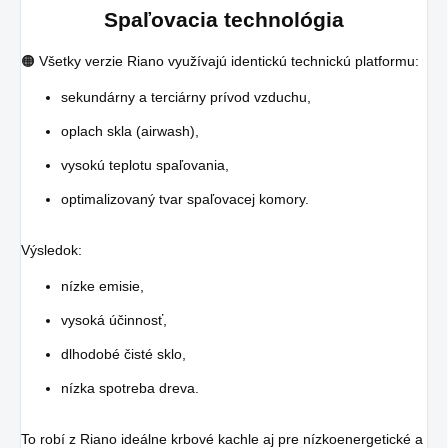
Spaľovacia technológia
🟠 Všetky verzie Riano využívajú identickú technickú platformu:
sekundárny a terciárny prívod vzduchu,
oplach skla (airwash),
vysokú teplotu spaľovania,
optimalizovaný tvar spaľovacej komory.
Výsledok:
nízke emisie,
vysoká účinnosť,
dlhodobé čisté sklo,
nízka spotreba dreva.
To robí z Riano ideálne krbové kachle aj pre nízkoenergetické a