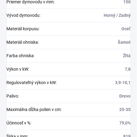
Priemer dymovodu v mm
:
150
Vývod dymovodu
:
Horný / Zadný
Materiál korpusu
:
Oceľ
Materiál ohniska
:
Šamot
Farba ohniska
:
Žltá
Výkon v kW
:
7,8
Regulovateľný výkon v kW
:
3,9-10,1
Palivo
:
Drevo
Maximálna dĺžka polien v cm
:
25-35
Účinnosť v %
:
79,0%
Šírka v mm
:
819