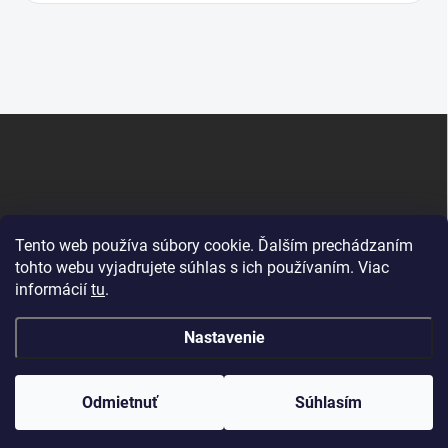
Z
á
p
ä
t
i
Tento web používa súbory cookie. Ďalším prechádzaním
e
tohto webu vyjadrujete súhlas s ich používaním. Viac
informácií
tu
.
Krby Dunajská Streda
Nastavenie
Copyright 2026
RPKRBY
. Všetky práva vyhradené.
Odmietnuť
Súhlasím
Vytvoril Shoptet