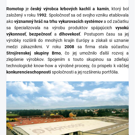
Romotop
je
český výrobca krbových kachlí a kamín
, ktorý bol
založený v roku
1992
. Spoločnosť sa od svojho vzniku etablovala
ako
významný hráč na trhu vykurovacích systémov
a od začiatku
sa špecializovala na výrobu produktov spájajúcich
vysokú
výkonnosť
,
bezpečnosť
a
dlhovekosť
. Postupom času sa jej
výrobky rozšírili do mnohých krajín Európy a získali si uznanie
medzi zákazníkmi. V roku
2008
sa firma stala súčasťou
Strojírenskej skupiny Brno
, čo jej umožnilo ďalší rozvoj a
zlepšenie výrobkov. Spojením s touto skupinou sa zdieľajú
technologické know-how a výrobné procesy, čo prispelo k väčšej
konkurencieschopnosti
spoločnosti a jej rozšíreniu portfólia.