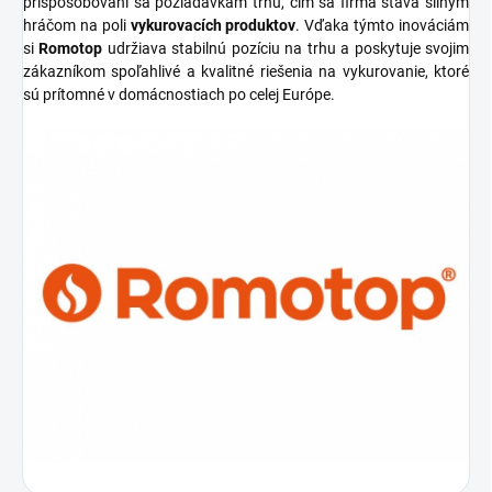
prispôsobovaní sa požiadavkám trhu, čím sa firma stáva silným
hráčom na poli
vykurovacích produktov
. Vďaka týmto inováciám
si
Romotop
udržiava stabilnú pozíciu na trhu a poskytuje svojim
zákazníkom spoľahlivé a kvalitné riešenia na vykurovanie, ktoré
sú prítomné v domácnostiach po celej Európe.