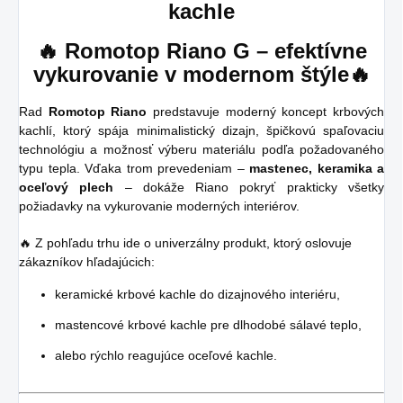
kachle
🔥
Romotop Riano G – efektívne
vykurovanie v modernom štýle
🔥
Rad
Romotop Riano
predstavuje moderný koncept krbových
kachlí, ktorý spája minimalistický dizajn, špičkovú spaľovaciu
technológiu a možnosť výberu materiálu podľa požadovaného
typu tepla. Vďaka trom prevedeniam –
mastenec, keramika a
oceľový plech
– dokáže Riano pokryť prakticky všetky
požiadavky na vykurovanie moderných interiérov.
🔥 Z pohľadu trhu ide o univerzálny produkt, ktorý oslovuje
zákazníkov hľadajúcich:
keramické krbové kachle do dizajnového interiéru,
mastencové krbové kachle pre dlhodobé sálavé teplo,
alebo rýchlo reagujúce oceľové kachle.