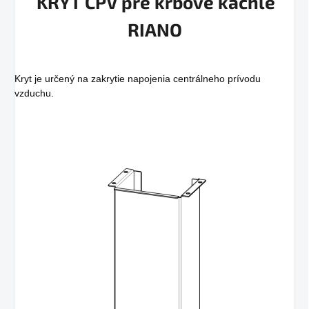
KRYT CPV pre krbové kachle
RIANO
Kryt je určený na zakrytie napojenia centrálneho prívodu
vzduchu.